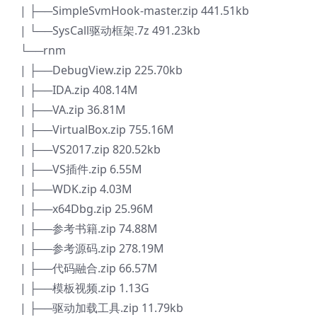
| ├──SimpleSvmHook-master.zip 441.51kb
| └──SysCall驱动框架.7z 491.23kb
└──rnm
| ├──DebugView.zip 225.70kb
| ├──IDA.zip 408.14M
| ├──VA.zip 36.81M
| ├──VirtualBox.zip 755.16M
| ├──VS2017.zip 820.52kb
| ├──VS插件.zip 6.55M
| ├──WDK.zip 4.03M
| ├──x64Dbg.zip 25.96M
| ├──参考书籍.zip 74.88M
| ├──参考源码.zip 278.19M
| ├──代码融合.zip 66.57M
| ├──模板视频.zip 1.13G
| ├──驱动加载工具.zip 11.79kb