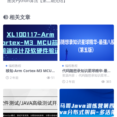
图灵Python算法【第二期完结】
相关文章
编程教程
编程教程
移知-Arm Cortex-M3 MCU
代码随想录知识星球精华-最强
芯片前端设计及软硬件验证
八股文（第五版）
资源内容： 代码随想录知识星球精
2 年前
51
华(最强八股文)第五版（面经篇) .pd
2 年前
365
f 代码...