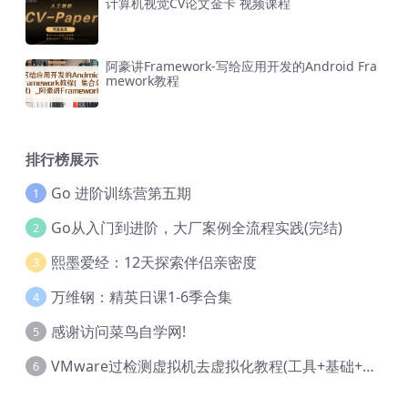
计算机视觉CV论文金卡 视频课程
阿豪讲Framework-写给应用开发的Android Fra
mework教程
排行榜展示
Go 进阶训练营第五期
1
Go从入门到进阶，大厂案例全流程实践(完结)
2
熙墨爱经：12天探索伴侣亲密度
3
万维钢：精英日课1-6季合集
4
感谢访问菜鸟自学网!
5
VMware过检测虚拟机去虚拟化教程(工具+基础+进阶)
6