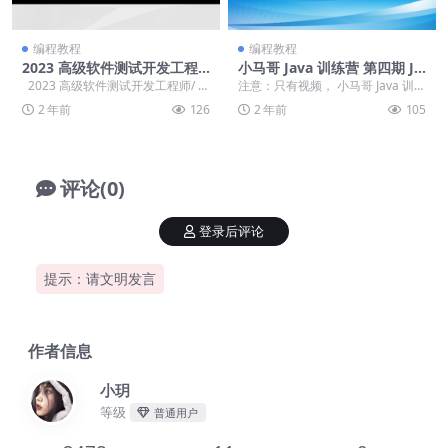
编程教程
编程教程
2023 高级软件测试开发工程
小马哥 Java 训练营 第四期 Ja
师
va 分布式架构 – 多活架构
2023 高级软件测试开发工程师/ ├
注意：只有视频， 小马哥 Java 训练
──测试开发 | ├──21...
营 第四期 Java 分布式架构 ...
2 年前
126
2 年前
105
评论(0)
登录后评论
提示：请文明发言
作者信息
小玥
等级
普通用户