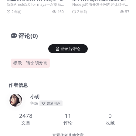
渲染系统完全教学
容抓取平台（项目班4期）
新版Arnold5.0 for maya—渲染系
Node.js爬虫开发全网内容抓取平台
统完全教学 课程内容： 课时00...
（项目班4期） ├──00【先导】课
2 年前
160
2 年前
57
前预习...
评论(0)
登录后评论
提示：请文明发言
作者信息
小玥
等级
普通用户
2478
11
0
文章
评论
收藏
查看作者其他文章