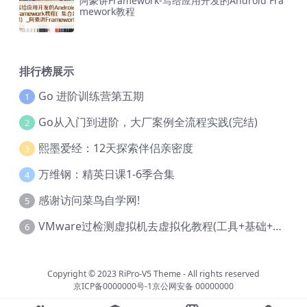
阿豪讲Framework-写给应用开发的Android Fra
mework教程
排行榜展示
Go 进阶训练营第五期
1
Go从入门到进阶，大厂案例全流程实践(完结)
2
熙墨爱经：12天探索伴侣亲密度
3
万维钢：精英日课1-6季合集
4
感谢访问菜鸟自学网!
5
VMware过检测虚拟机去虚拟化教程(工具+基础+进阶)
6
Copyright © 2023
RiPro-V5 Theme
- All rights reserved
京ICP备0000000号-1
京公网安备 00000000