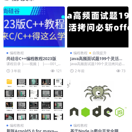
编程教程
编程教程
自我提升
尚硅谷C++编程教程2023版
Java高频面试题199个灵活拷
问必斩offer
课程目录 ├──视频 | ├──001_C
Java高频面试题199个灵活拷问必斩
++视频简介.mp4 27.43...
offer ├──代码 | └──code...
3 年前
121
2 年前
73
编程教程
编程教程
新版Arnold5.0 for maya—
基于Node.js爬虫开发全网内