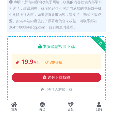
声明：所有内容均收集于网络，收集的内容仅供内部学习
和讨论，建议您在下载后的24个小时之内从您的电脑或手机
中删除上述内容，如果您喜欢该内容，请支持并购买正版资
源。如若本站内容侵犯了原著者的合法权益，请联系邮箱
3641180084@qq.com，我们将及时处理。
下载
本资源需权限下载
19.9
学币
VIP折扣
购买下载权限
已有
1
人解锁下载
包含资源:
(1个)
首页
分类
会员
我的
最近更新:
2024-04-16