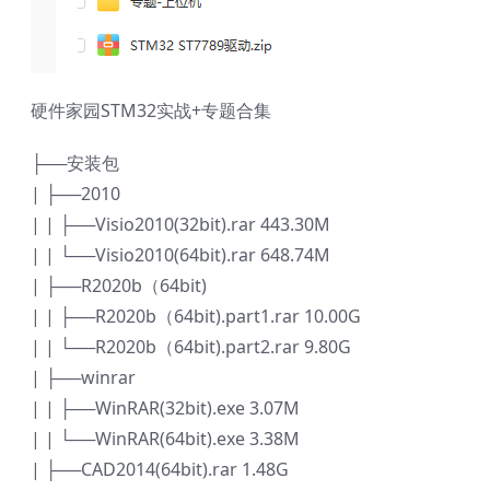
硬件家园STM32实战+专题合集
├──安装包
| ├──2010
| | ├──Visio2010(32bit).rar 443.30M
| | └──Visio2010(64bit).rar 648.74M
| ├──R2020b（64bit)
| | ├──R2020b（64bit).part1.rar 10.00G
| | └──R2020b（64bit).part2.rar 9.80G
| ├──winrar
| | ├──WinRAR(32bit).exe 3.07M
| | └──WinRAR(64bit).exe 3.38M
| ├──CAD2014(64bit).rar 1.48G