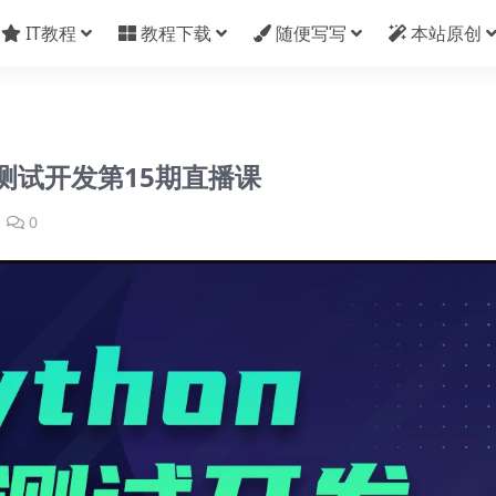
IT教程
教程下载
随便写写
本站原创
件测试开发第15期直播课
0