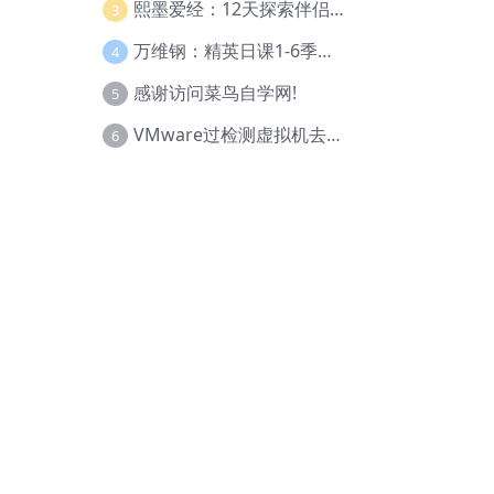
熙墨爱经：12天探索伴侣亲密度
3
万维钢：精英日课1-6季合集
4
感谢访问菜鸟自学网!
5
VMware过检测虚拟机去虚拟化教程(工具+基础+进阶)
6