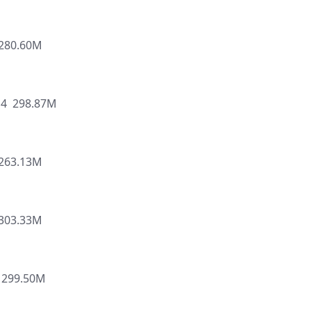
80.60M
 298.87M
63.13M
03.33M
299.50M