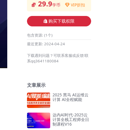
29.9
学币
VIP折扣
购买下载权限
包含资源:
(1个)
最近更新:
2024-04-24
下载遇到问题？可联系客服或反馈!联
系qq3641180084
文章展示
2025 黑马 AI运维云
计算 AI全程赋能
达内AI时代-2025云
计算全栈工程师全日
制课程V16