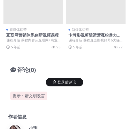
新媒体运营
新媒体运营
互联网营销体系创新视频课程
卡牌影视剪辑运营涨粉暴力玩
法
课程介绍 课程内容从互联网+商业
课程介绍 课程直击影视账号6大痛
变革与思维转型，转型的盈利方式
点，专注于影视账号运营、涨粉、
5 年前
93
5 年前
77
升级盈利的能力开始...
变现，如何选剧，全...
评论(0)
登录后评论
提示：请文明发言
作者信息
小玥