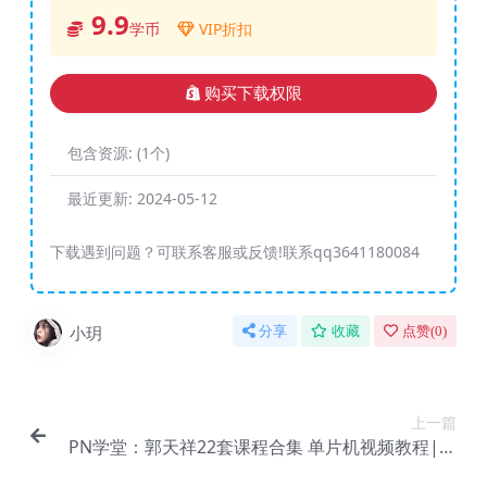
9.9
学币
VIP折扣
购买下载权限
包含资源:
(1个)
最近更新:
2024-05-12
下载遇到问题？可联系客服或反馈!联系qq3641180084
小玥
分享
收藏
点赞(
0
)
上一篇
PN学堂：郭天祥22套课程合集 单片机视频教程|精
品合集