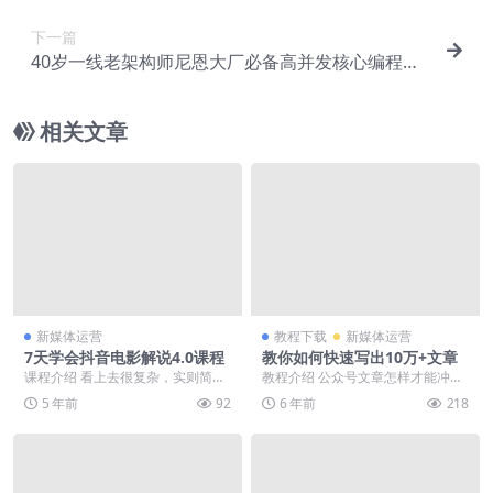
下一篇
40岁一线老架构师尼恩大厂必备高并发核心编程电
子书等资料
相关文章
新媒体运营
教程下载
新媒体运营
7天学会抖音电影解说4.0课程
教你如何快速写出10万+文章
课程介绍 看上去很复杂，实则简
教程介绍 公众号文章怎样才能冲破
单。很多都是模板式的，比如文
10万+？10万+内容出来后该做些什
5 年前
92
6 年前
218
案、配音、加字幕、制作...
么？教你提高...