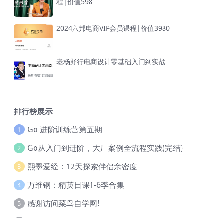
程|价值598
2024六邦电商VIP会员课程|价值3980
老杨野行电商设计零基础入门到实战
排行榜展示
Go 进阶训练营第五期
1
Go从入门到进阶，大厂案例全流程实践(完结)
2
熙墨爱经：12天探索伴侣亲密度
3
万维钢：精英日课1-6季合集
4
感谢访问菜鸟自学网!
5