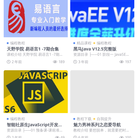
编程教程
精品课程
编程教程
天野学院 易语言1 -7期合集
黑马Java V12.5完整版
课程介绍 天野学院 易语言1 -7期合
资源目录 ├──01 阶段一 JavaSE基
集 资源目录 某野：1-7期/ ├──0
础 | ├──01 第一章 Ja...
2 年前
189
3 年前
197
0...
编程教程
教程下载
自我提升
智能社原生JavaScript开发高
魅力男神系列之恋爱导航
级课程
资源目录 ├──01 预备课-课前准备
教程介绍 要想脱单，就需要把时间
| ├──【录播】预备课——课前准
和精力花费在脱单上面，不断去接
2 年前
49
6 年前
100