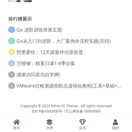
排行榜展示
Go 进阶训练营第五期
1
Go从入门到进阶，大厂案例全流程实践(完结)
2
熙墨爱经：12天探索伴侣亲密度
3
万维钢：精英日课1-6季合集
4
感谢访问菜鸟自学网!
5
VMware过检测虚拟机去虚拟化教程(工具+基础+进阶)
6
Copyright © 2023
RiPro-V5 Theme
- All rights reserved
京ICP备0000000号-1
京公网安备 00000000
首页
分类
会员
我的