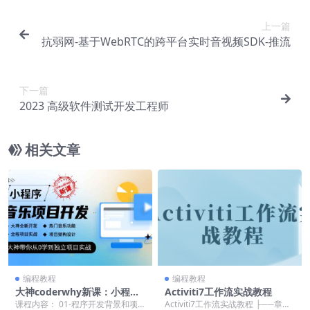
上一篇
抗弱网-基于WebRTC的跨平台实时音视频SDK-推流
下一篇
2023 高级软件测试开发工程师
相关文章
编程教程
编程教程
大神coderwhy新课：小程序
Activiti7工作流实战教程
音乐项目开发实战，视频+资
课程内容： 01-程序开发背景和项
Activiti7工作流实战教程 ├──章节