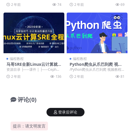
料，价值498
介绍.mp4 02-HYMusic项搭建和配
1 工作流基础和activit简介 ...
2 年前
74
2 年前
69
置...
编程教程
编程教程
马哥SRE全新Linux云计算就
Python爬虫从爪巴到爬 视频
业+架构套餐班2022
教程
资源目录 ├──课件 | ├──Ceph分
/Python爬虫从爪巴到爬 视频教程/
布式存储系统.pdf 1.83M | ...
├──课时100：444 –...
2 年前
136
2 年前
81
评论(0)
登录后评论
提示：请文明发言