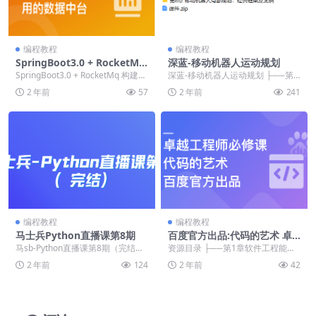
编程教程
编程教程
SpringBoot3.0 + RocketMq
深蓝-移动机器人运动规划
构建企业级数据中台
SpringBoot3.0 + RocketMq 构建企
深蓝-移动机器人运动规划 ├──第1
业级数据中台 ├──01...
章 导论 | ├──hw_1 | |...
2 年前
57
2 年前
241
编程教程
编程教程
马士兵Python直播课第8期
百度官方出品:代码的艺术 卓
越工程师必修课更新至9章
马sb-Python直播课第8期（完结）
资源目录 ├──第1章软件工程能力
├──课程资料及代码 | └──课...
漫谈 | ├──1-1软件工程能力漫谈
2 年前
124
2 年前
42
R...