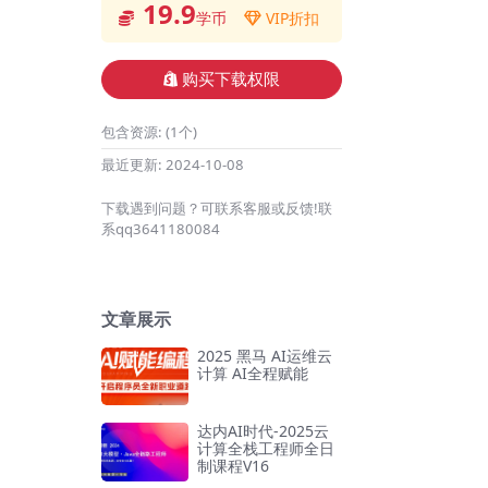
19.9
学币
VIP折扣
购买下载权限
包含资源:
(1个)
最近更新:
2024-10-08
下载遇到问题？可联系客服或反馈!联
系qq3641180084
文章展示
2025 黑马 AI运维云
计算 AI全程赋能
达内AI时代-2025云
计算全栈工程师全日
制课程V16