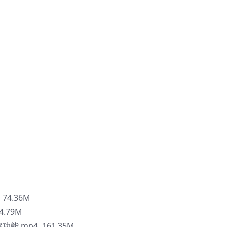
74.36M
.79M
.mp4 161.35M