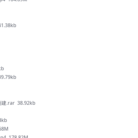
.38kb
kb
.79kb
b
rar 38.92kb
3kb
68M
 178.82M