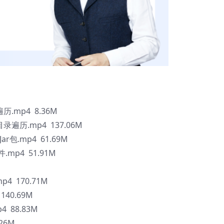
.mp4 8.36M
遍历.mp4 137.06M
r包.mp4 61.69M
mp4 51.91M
4 170.71M
40.69M
4 88.83M
26M