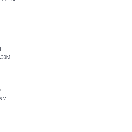
M
M
.38M
M
9M