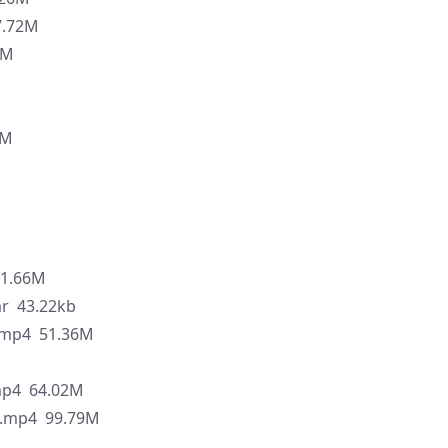
.72M
4M
M
3M
.66M
43.22kb
4 51.36M
4 64.02M
p4 99.79M