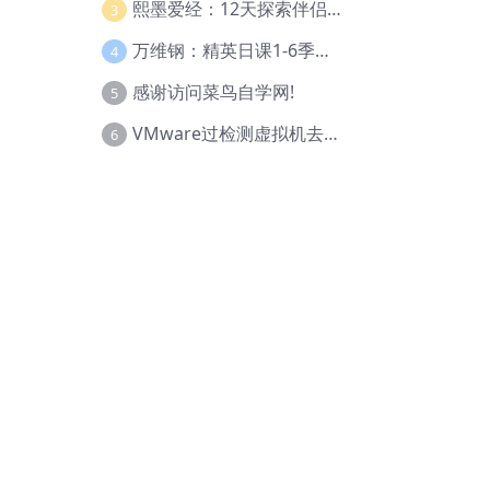
熙墨爱经：12天探索伴侣亲密度
3
万维钢：精英日课1-6季合集
4
感谢访问菜鸟自学网!
5
VMware过检测虚拟机去虚拟化教程(工具+基础+进阶)
6