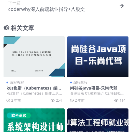
下一篇
coderwhy深入前端就业指导+八股文
相关文章
编程教程
编程教程
k8s集群（Kubernetes）编排
尚硅谷Java项目-乐尚代驾
工具Helm3实战教程
k8s集群（Kubernetes）编排工具H
资源目录 01.教程简介 02.项目概述-
elm3实战教程 ├──10、hel...
功能和技术介绍 03.项目概述-业务
2 年前
254
2 年前
114
流...