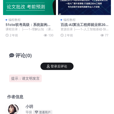
编程教程
编程教程
51cto软考高级：系统架构设
百战-AI算法工程师就业班202
计师精品班5期 2022年【完
2年
课程目录： ├──1–理解认知 （课
资源目录 ├──1–人工智能基础-快
结】价值3980元
前导学） | ├──1...
速入门 | ├──1R...
2 年前
130
2 年前
77
评论(0)
登录后评论
提示：请文明发言
作者信息
小玥
等级
普通用户