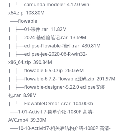
| └──camunda-modeler-4.12.0-win-
x64.zip 108.80M
├──flowable
| ├──01-课件.rar 11.82M
| ├──2024-基础篇笔记.rar 13.69M
| ├──eclipse-Flowable-插件.rar 430.81M
| ├──eclipse-jee-2020-06-R-win32-
x86_64.zip 390.84M
| ├──flowable-6.5.0.zip 260.69M
| ├──flowable-6.7.2–Flowable源码.zip 201.97M
| ├──flowable-designer-5.22.0 eclipse安装
包.rar 8.98M
| └──FlowableDemo17.rar 104.00kb
├──1-01-Activiti7-简单介绍-1080P 高清-
AVC.mp4 39.30M
├──10-10-Activiti7-相关表结构介绍-1080P 高清-