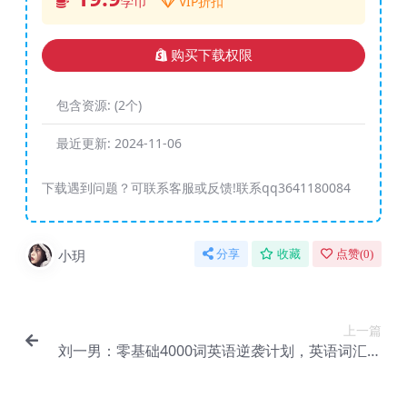
学币
VIP折扣
购买下载权限
包含资源:
(2个)
最近更新:
2024-11-06
下载遇到问题？可联系客服或反馈!联系qq3641180084
小玥
分享
收藏
点赞(
0
)
上一篇
刘一男：零基础4000词英语逆袭计划，英语词汇速
记视频课|价值599