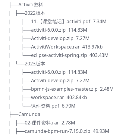
├──Activiti资料
| ├──2022版本
| | ├──11.【课堂笔记】activiti.pdf 7.34M
| | ├──activiti-6.0.0.zip 114.83M
| | ├──Activiti-develop.zip 7.27M
| | ├──ActivitiWorkspace.rar 413.97kb
| | └──eclipse-activiti-spring.zip 403.43M
| └──2023版本
| | ├──activiti-6.0.0.zip 114.83M
| | ├──Activiti-develop.zip 7.27M
| | ├──bpmn-js-examples-master.zip 2.48M
| | ├──workspace.rar 402.84kb
| | └──课件资料.pdf 6.70M
├──Camunda
| ├──02-课件资料.rar 2.78M
| ├──camunda-bpm-run-7.15.0.zip 49.93M