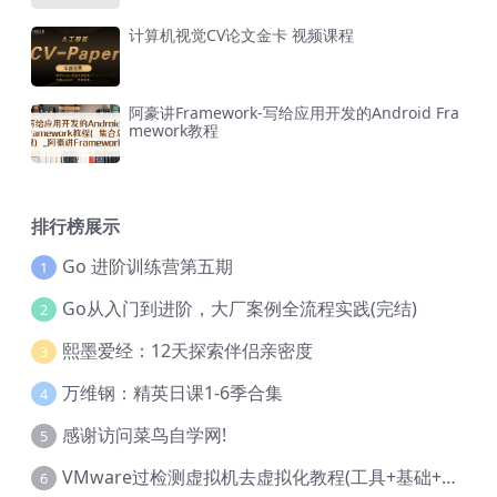
计算机视觉CV论文金卡 视频课程
阿豪讲Framework-写给应用开发的Android Fra
mework教程
排行榜展示
Go 进阶训练营第五期
1
Go从入门到进阶，大厂案例全流程实践(完结)
2
熙墨爱经：12天探索伴侣亲密度
3
万维钢：精英日课1-6季合集
4
感谢访问菜鸟自学网!
5
VMware过检测虚拟机去虚拟化教程(工具+基础+进阶)
6