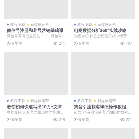
教程下载
新媒体运营
教程下载
新媒体运营
微信号注册和养号营销基础课
电商数据分析360°实战攻略
微信号养号的重要性： 1、微信号
教程介绍 什么是经营分析？经营分
是很多项目的基本配置，比如微信
析该如何去做？课程涵盖业务方法
6 年前
211
6 年前
107
直营，微商，微信营...
论与实战应用，帮助...
教程下载
新媒体运营
教程下载
新媒体运营
教你如何快速写出10万+文章
抖音引流获客详细操作教程
教程介绍 公众号文章怎样才能冲破
前言: 抖音引流获客详细操作教程，
10万+？10万+内容出来后该做些什
喜欢就下载吧。 正文: 课程特色：
6 年前
219
6 年前
221
么？教你提高...
如果你是想...