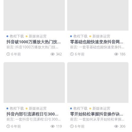
教程下载
新媒体运营
教程下载
新媒体运营
抖音破1000万播放大热门技巧
零基础也能快速变身抖音网红
课程
舞达人
前言: 抖音1000万播放大热门技
前言: 一套零基础也能快速变身抖音
巧，喜欢就下载吧。 正文: 包含了
网红舞达人，喜欢就下载吧。 正文:
6 年前
342
6 年前
186
抖音热门舞蹈...
现在学习跳...
教程下载
新媒体运营
教程下载
新媒体运营
抖音内部引流课程日引300粉
零开始轻松掌握抖音操作诀窍
实战操作
教程
前言: 一套抖音引流课程:日引300粉
前言: 一套如何从零开始轻松掌握抖
实战操作内部课程方法，喜欢就下
音操作诀窍，喜欢就下载吧。 正文:
6 年前
119
6 年前
306
载吧。 正文...
揭秘抖音操...