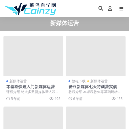
新媒体运营
新媒体运营
教程下载
新媒体运营
零基础快速入门新媒体运营
爱豆新媒体七天特训营实战
课程介绍 绝大多数新媒体新人和小
教程介绍 本课程教你零基础玩转自
白，都面临着这样的困境：忙着原
媒体，让你搞清自媒体行业的走
5 年前
195
6 年前
153
创、转载、排版、增...
向，从主流平台实操剖...