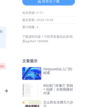
登录后下载
包含资源:
(1个)
最近更新:
2020-10-09
累计销量:
3
删
下载遇到问题？可联系客服或反馈!联
系qq3641180084
文章展示
(
0
)
Deepseek从入门到
精通
B站南门录像厅 剪辑
+ 拍摄｜全能视频创
作课
怎么和女生聊天六步
法