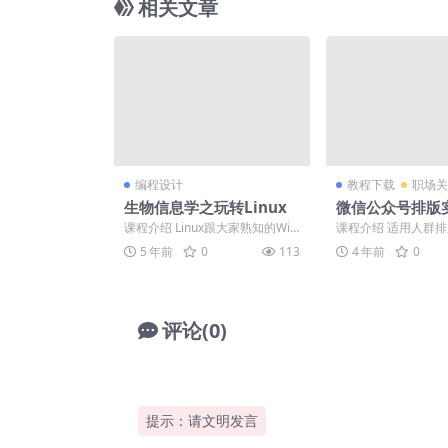
相关文章
编程设计
教程下载
职场关
生物信息学之玩转Linux
微信公众号排版
教程
课程介绍 Linux跟大家熟知的Win
课程介绍 适用人群
dows一样，是计算机常用的操作
文排版新手、新媒体
5 年前
0
113
4 年前
0
系统之一。...
媒体人、学生、排版设计
评论(0)
提示：请文明发言