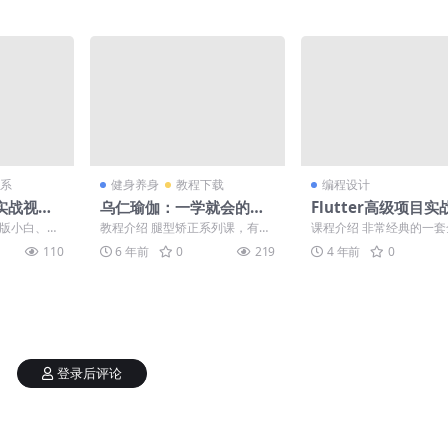
系
健身养身
教程下载
编程设计
实战视频
乌仁瑜伽：一学就会的腿
Flutter高级项目
部塑形课
课程
排版小白、图
教程介绍 腿型矫正系列课，有效
课程介绍 非常经典的一套全
运营者、自
改善假胯宽，X型腿，O型腿，X
tter实战教程，课程内容
110
6 年前
0
219
4 年前
0
...
O型腿，认识自己的骨...
工程师为同学们...
登录后评论