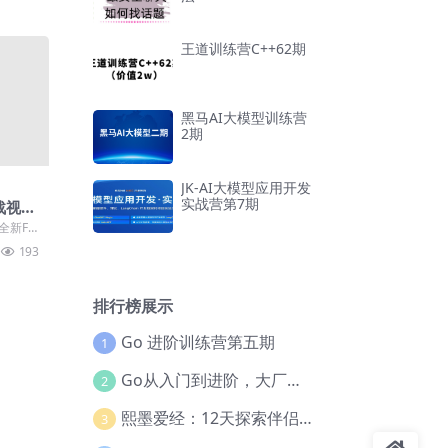
王道训练营C++62期
黑马AI大模型训练营
2期
JK-AI大模型应用开发
实战营第7期
实战视频
新Flu
由一线
193
排行榜展示
Go 进阶训练营第五期
1
Go从入门到进阶，大厂案例全流程实践(完结)
2
熙墨爱经：12天探索伴侣亲密度
3