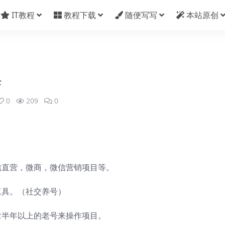
IT教程
教程下载
随便写写
本站原创
课
0
209
0
信直营，微商，微信营销项目等。
工具。（社交养号）
拿半年以上的老号来操作项目。