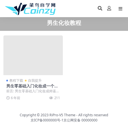
男生化妆教程
教程下载
自我提升
男生零基础入门化妆成一个帅
逼课程
前言: 男生零基础入门化妆成帅逼，
喜欢就下载吧。 正文: 想变帅的屌
6 年前
211
丝们，赶紧学...
Copyright © 2023
RiPro-V5 Theme
- All rights reserved
京ICP备0000000号-1
京公网安备 00000000