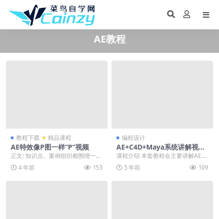
AE教程
教程下载
精品课程
编程设计
AE特效像P图一样“P”视频
AE+C4D+Maya系统讲解视频
课程
正文: 知识点、案例组织都围绕一个
课程介绍 本套教程会主要讲解AE和
关键目标——整活儿。尽量避免华
C4D在3D元素中的协同工作问题，
4 年前
153
5 年前
109
而不实的理论空谈...
尤其是讲解激...