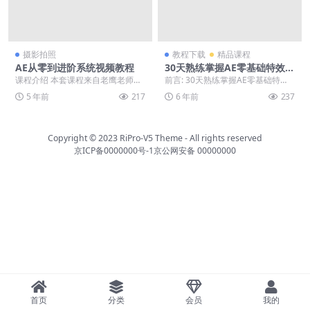
摄影拍照
教程下载
精品课程
AE从零到进阶系统视频教程
30天熟练掌握AE零基础特效制
作
课程介绍 本套课程来自老鹰老师从
前言: 30天熟练掌握AE零基础特
零开始学习AE系统案例教学，这套
效，喜欢就下载吧。 正文: 本教程
5 年前
217
6 年前
237
教程一共96节课...
性价比极高！...
Copyright © 2023
RiPro-V5 Theme
- All rights reserved
京ICP备0000000号-1
京公网安备 00000000
首页
分类
会员
我的