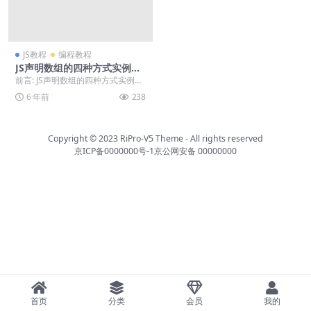
JS教程
编程教程
JS声明数组的四种方式实例代
码
前言: JS声明数组的四种方式实例代
码，如果对你有帮助就看看吧。 实
6 年前
238
例代码: &...
Copyright © 2023
RiPro-V5 Theme
- All rights reserved
京ICP备0000000号-1
京公网安备 00000000
首页
分类
会员
我的