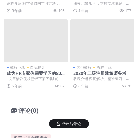
课程介绍 科学高效的学习方法，教
课程介绍 如今，大数据就像是一座
你地道美式口语，覆盖生活工作中
潜力无穷的金矿，最核心的价值需
5 年前
163
4 年前
177
的常用场景、聊聊日...
要通过挖掘分析才能...
教程下载
自我提升
其他教程
教程下载
成为HR专家你需要学习的80
2020年二级注册建筑师备考
门必修课
文章涉及侵权已经下架下载! 前言:
教程介绍 深度解析、精准练习，取
成为HR专家你需要学习的80门...
证更轻松！合理分配时间，掌握答
6 年前
82
6 年前
70
题技巧，详解17套...
评论(0)
登录后评论