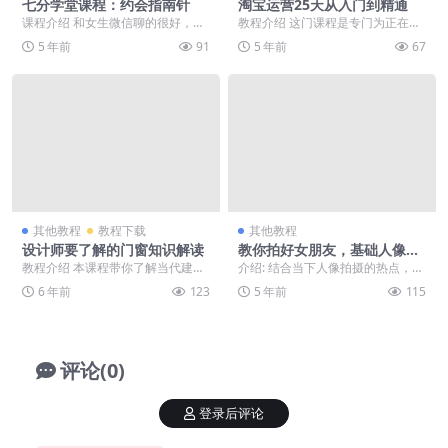
七分学堂课程：约会指南针
淘宝运营25天从入门到精通
课程介绍 和女生微信聊的很好，一
教程介绍 这门课程是专门为正在做
见面就没有下文?约会不知道去哪？
淘宝运营者的小伙伴们精心准备，
5 年前
91
5 年前
67
见面了就是对着玩...
有很多关于淘宝方面...
其他教程
教程下载
其他教程
设计师要了解的门窗知识解读
教你拍好女朋友，基础人像外
拍实战
教程介绍 本课程带你了解当代建筑
介绍: 结合当下人像拍摄的热点，为
的门窗发展趋势，避免门窗的一些
大家推出一套基础人像外拍实战课
6 年前
123
5 年前
115
痛点及设计上的失误...
程。课程中，拍摄...
评论(0)
登录后评论