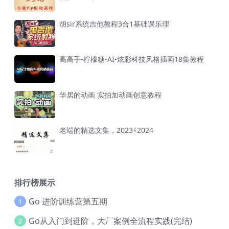
胡sir系统吉他教程3合1基础课乐理
高高手-柠檬糖-AI-炫彩科技风格插画18集教程
华居的动画 实拍加动画创意教程
老端的精选文集，2023+2024
排行榜展示
Go 进阶训练营第五期
1
Go从入门到进阶，大厂案例全流程实践(完结)
2