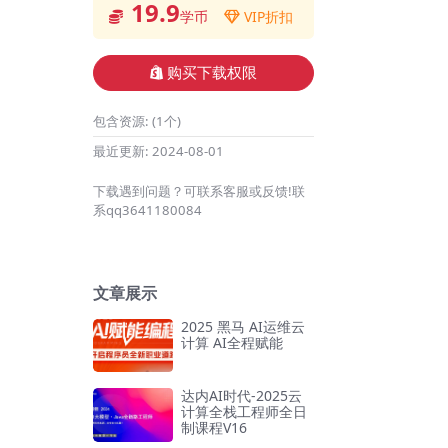
19.9
学币
VIP折扣
购买下载权限
包含资源:
(1个)
最近更新:
2024-08-01
下载遇到问题？可联系客服或反馈!联
系qq3641180084
文章展示
2025 黑马 AI运维云
计算 AI全程赋能
达内AI时代-2025云
计算全栈工程师全日
制课程V16