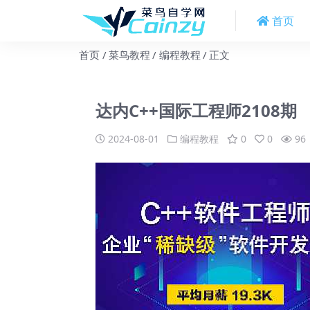
首页
首页
菜鸟教程
编程教程
正文
达内C++国际工程师2108期
2024-08-01
编程教程
0
0
96