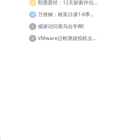
熙墨爱经：12天探索伴侣亲密度
3
万维钢：精英日课1-6季合集
4
感谢访问菜鸟自学网!
5
VMware过检测虚拟机去虚拟化教程(工具+基础+进阶)
6
4