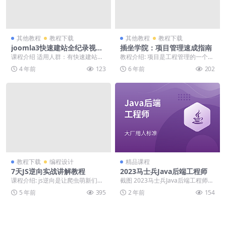
其他教程
教程下载
其他教程
教程下载
joomla3快速建站全纪录视频
插坐学院：项目管理速成指南
课
课程介绍 适用人群：有快速建站需
教程介绍: 项目是工程管理的一个分
求的人，joomla初学者，web爱好
支学科，指在项目活动中运用专门
4 年前
123
6 年前
202
者，大学生...
的知识、技能、工...
教程下载
编程设计
精品课程
7天JS逆向实战讲解教程
2023马士兵Java后端工程师
课程介绍: js逆向是让爬虫萌新们比
截图 2023马士兵Java后端工程师
较头疼的一块领域，因为市面上大
课程目录 ├──1-第一阶段-学前须
5 年前
395
2 年前
154
部分的爬虫书籍...
知 ...