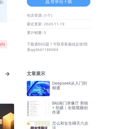
登录后下载
删
包含资源:
(1个)
最近更新:
2020-11-19
累计销量:
5
下载遇到问题？可联系客服或反馈!联
(
0
)
系qq3641180084
文章展示
Deepseek从入门到
精通
B站南门录像厅 剪辑
+ 拍摄｜全能视频创
作课
怎么和女生聊天六步
法