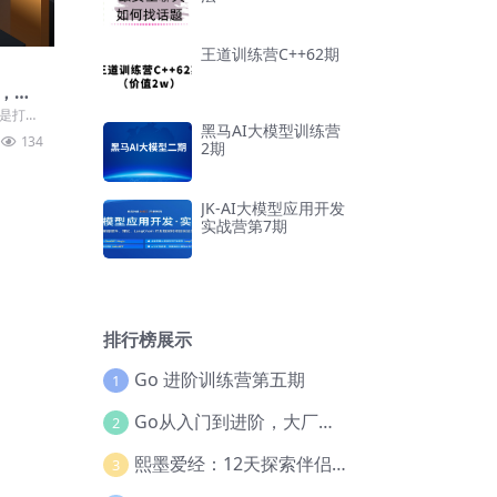
王道训练营C++62期
，手
团队实
么是打
黑马AI大模型训练营
.打粉的
134
2期
JK-AI大模型应用开发
实战营第7期
排行榜展示
Go 进阶训练营第五期
1
Go从入门到进阶，大厂案例全流程实践(完结)
2
熙墨爱经：12天探索伴侣亲密度
3