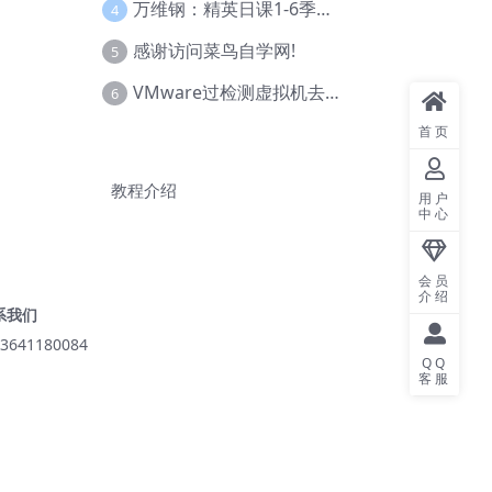
万维钢：精英日课1-6季合集
4
感谢访问菜鸟自学网!
5
VMware过检测虚拟机去虚拟化教程(工具+基础+进阶)
6
首页
教程介绍
用户
中心
会员
介绍
系我们
3641180084
QQ
客服