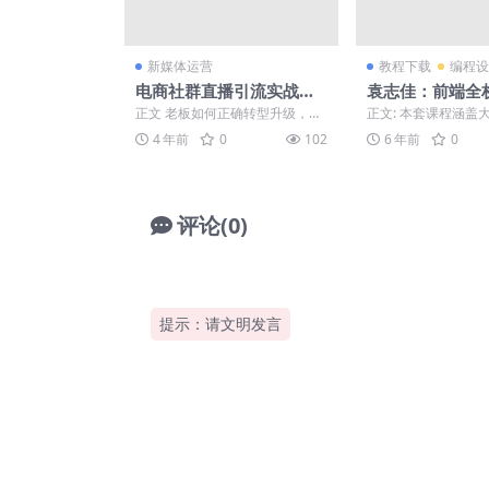
新媒体运营
教程下载
编程设
电商社群直播引流实战课
袁志佳：前端全
程
精英班
正文 老板如何正确转型升级，教
正文: 本套课程涵盖
你从0到1实现引流、直播、线上
领域，并对传统的W
4 年前
0
102
6 年前
0
线下相结合，建立私域...
深入教学。如利用前..
评论(0)
提示：请文明发言