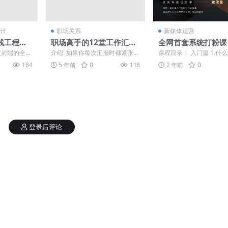
计
职场关系
新媒体运营
栈工程师
职场高手的12堂工作汇报
全网首套系统打粉课
术
把手各行引流SOP
大前端的全部
介绍: 如果你每次汇报时都紧张到
课程目录： 入门篇 1.什
战教程
eb前端全栈
胃抽筋； 如果你在汇报时，老板
粉？ 2.粉有哪些渠道？ 3
184
5 年前
0
118
2 年前
0
.
总是漫不经心； 如...
风险 技术篇...
登录后评论