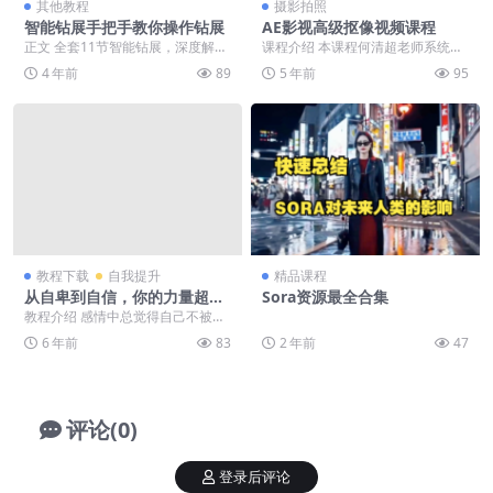
其他教程
摄影拍照
智能钻展手把手教你操作钻展
AE影视高级抠像视频课程
正文 全套11节智能钻展，深度解析
课程介绍 本课程何清超老师系统讲
系列课程，让钻展更加简单！全方
解了AE影视抠像中常用的蓝、绿背
4 年前
89
5 年前
95
面了解和运用钻展...
景抠像，从最基础...
教程下载
自我提升
精品课程
从自卑到自信，你的力量超乎
Sora资源最全合集
想象
教程介绍 感情中总觉得自己不被
爱？工作中总觉得自己不够好？生
6 年前
83
2 年前
47
活中总觉得自己不配得...
评论(0)
登录后评论