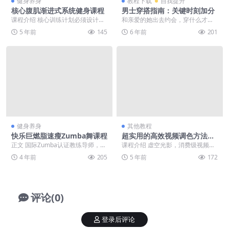
健身养身
教程下载
自我提升
核心腹肌渐进式系统健身课程
男士穿搭指南：关键时刻加分
课程介绍 核心训练计划必须设计的
和亲爱的她出去约会，穿什么才能
既安全又符合逻辑，在开始力量或
不再被吐槽是「直男审美」？一个
5 年前
145
6 年前
201
爆发力动作前要建立...
男人的衣品体现着他的...
健身养身
其他教程
快乐巨燃脂速瘦Zumba舞课程
超实用的高效视频调色方法课
程
正文 国际Zumba认证教练导师，带
课程介绍 虚空光影，消费级视频调
你一起高强度燃脂，练出小蛮腰，
色课程特点，快速掌握调色基础理
4 年前
205
5 年前
172
训练的过程，全...
论，以消费级相机素...
评论(0)
登录后评论