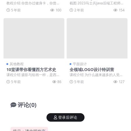
课
教程介绍 你曾办过健身卡，你曾下
截图 2023马士兵Java后端工程师
过APP，但你就是迈不开腿。你曾
课程目录 ├──1-第一阶段-学前须
5 年前
100
2 年前
154
鼓足勇气，你曾下...
知 ...
其他教程
平面设计
10堂课带你看懂西方艺术史
全领域LOGO设计特训营
课程介绍 摄影与绘画一样，是西方
课程介绍 为什么越来越多的人觉得
人试图亲近上帝和表达信仰的工具
设计难做，因为没有跟上迭代的速
5 年前
86
5 年前
127
和方式，是这一进程...
度。等工作以后才会...
评论(0)
登录后评论