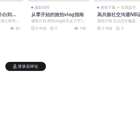
摄影拍照
教程下载
自我提升
小白到职
从零开始的旅拍vlog指南
高共振社交沟通NB
课程
年潜心研究的
课程介绍 想拍vlog却无从下手?想
课程介绍 忘记交社尴尬
例，向你展
提高vlog质量却一筹莫展?不知各
尴尬，并会学在可想以象
83
5 年前
0
190
3 年前
0
..
种拍摄剪辑...
个交社场合中建立牢固、..
登录后评论