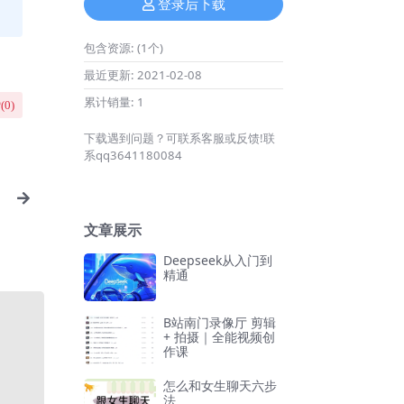
登录后下载
包含资源:
(1个)
最近更新:
2021-02-08
累计销量:
1
(
0
)
下载遇到问题？可联系客服或反馈!联
系qq3641180084
文章展示
Deepseek从入门到
精通
B站南门录像厅 剪辑
+ 拍摄｜全能视频创
作课
怎么和女生聊天六步
法