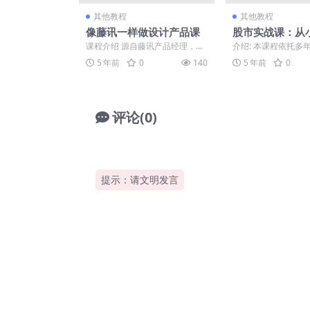
其他教程
其他教程
像藤讯一样做设计产品课
股市实战课：从
业操盘手
课程介绍 源自藤讯产品经理，历
介绍: 本课程依托多
时三月，倾情作品。Harry老师
理论，通过丰富的案
5 年前
0
140
5 年前
0
将从职业素养、产品...
示一个个箱体背后的深.
评论(0)
提示：请文明发言