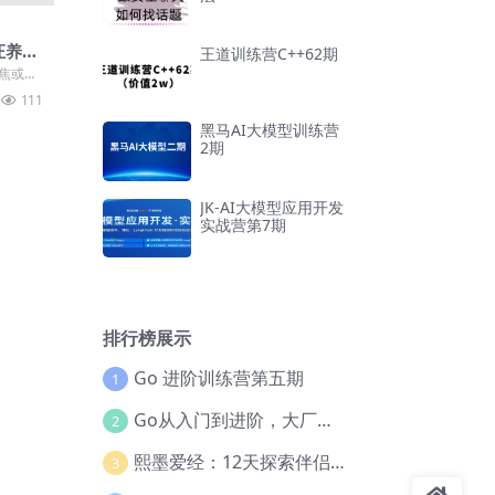
证养成
王道训练营C++62期
、焦或虑
的每一
111
.
黑马AI大模型训练营
2期
JK-AI大模型应用开发
实战营第7期
排行榜展示
Go 进阶训练营第五期
1
Go从入门到进阶，大厂案例全流程实践(完结)
2
熙墨爱经：12天探索伴侣亲密度
3