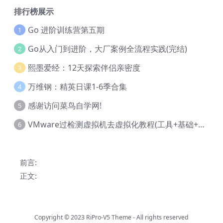
排行榜展示
Go 进阶训练营第五期
1
Go从入门到进阶，大厂案例全流程实践(完结)
2
熙墨爱经：12天探索伴侣亲密度
3
万维钢：精英日课1-6季合集
4
感谢访问菜鸟自学网!
5
VMware过检测虚拟机去虚拟化教程(工具+基础+进阶)
6
前言:
正文:
Copyright © 2023
RiPro-V5 Theme
- All rights reserved