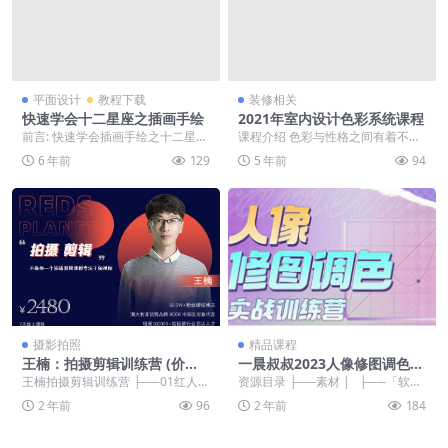
平面设计
教程下载
装修相关
快速学会十二星座之插画手绘
2021年室内设计色彩系统课程
前言: 快速学会插画手绘之十二星
课程介绍 色彩与性格之间有着不可
座，喜欢就下载吧。 正文: 十二星
言说的关联，我们会根据色彩喜好
6 年前
129
5 年前
94
座之插画手绘课...
来判断他人的性格，...
摄影拍照
精品课程
王楠：拍摄剪辑训练营 (价值2
一晨叔叔2023人像修图调色实
480)
战训练营
王楠拍摄剪辑训练营 ├──01红人星
资源目录 ├──素材 | ├──「软件·
球第二期拍摄剪辑训练营 .mp4 2.3
插件·素材·预设」.zip 1.2...
2 年前
96
2 年前
184
2G...