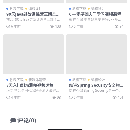
教程下载
编程设计
教程下载
编程设计
90天Java进阶训练营三期全套
C++零基础入门学习视频课程
教程分享
前言: 90天Java进阶训练营三期全套
教程介绍 本专题主要讲解C++基础
教程分享，喜欢就下载吧。 正文:
入门学习，所以不会涉及很深入的
6 年前
138
5 年前
94
训练营...
语法和机制。但会...
教程下载
新媒体运营
教程下载
编程设计
7天入门到精通短视频运营
细讲Spring Security安全框
架课程
正文 抖音是时代留给普通人最好的
课程介绍 Spring Security是一个基
一个机会，带你从入门到精通7天短
于Spring的安全框架，提供了...
4 年前
93
5 年前
101
视频运营训练营，...
评论(0)