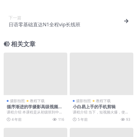
下一篇
日语零基础直达N1全程vip长线班
相关文章
摄影拍照
教程下载
摄影拍照
教程下载
循序渐进的学摄影高级视频课
小白易上手的手机剪辑
程
课程介绍 本课程是从初级班到中级
课程介绍 当下，短视频火爆，使我
班到高级班的一个系统。高级班是
们每一个人都成了导演，拿起手机
4 年前
116
5 年前
93
以风光题材，人文题...
就能拍摄，每人都可...