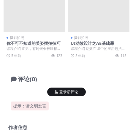
摄影拍照
摄影拍照
你不可不知道的美姿摆拍技巧
UI动效设计之AE基础课
课程介绍 直男，有时候会被吐槽拍
课程介绍 动效在UI中的应用包括人
照技术太烂。不过，远没有那些妹
机交互、情感化设计、产品包装、
5 年前
123
5 年前
115
子吐槽的，被男票拍...
运营设计等， 动...
评论(0)
登录后评论
提示：请文明发言
作者信息