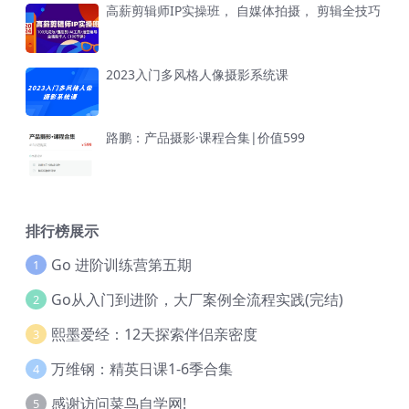
高薪剪辑师IP实操班， 自媒体拍摄， 剪辑全技巧
2023入门多风格人像摄影系统课
路鹏：产品摄影·课程合集|价值599
排行榜展示
Go 进阶训练营第五期
1
Go从入门到进阶，大厂案例全流程实践(完结)
2
熙墨爱经：12天探索伴侣亲密度
3
万维钢：精英日课1-6季合集
4
感谢访问菜鸟自学网!
5