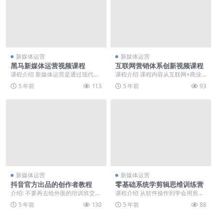
新媒体运营
新媒体运营
黑马新媒体运营视频课程
互联网营销体系创新视频课程
课程介绍 新媒体运营是通过现代化
课程介绍 课程内容从互联网+商业
移动互联网手段，通过利用微信、
变革与思维转型，转型的盈利方式
5 年前
113
5 年前
93
微博、贴吧等新兴媒...
升级盈利的能力开始...
新媒体运营
新媒体运营
抖音官方出品的创作者教程
零基础系统学剪辑思维训练营
介绍: 不要再去给外面的培训班交学
课程介绍 从软件操作到学会用剪辑
费了，这个是官方版，比任何的都
讲好故事，为剪辑作品注入灵魂，
5 年前
130
5 年前
88
强！
剪辑思维垂直领域专...