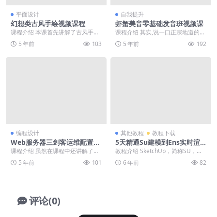
平面设计
自我提升
幻想类古风手绘视频课程
虾蟹美音零基础发音班视频课
课程介绍 本课首先讲解了古风手绘
课程介绍 其实,说一口正宗地道的英
的工具使用，并从古代名家画作中
语,没有想象中那么难。你不需要死
5 年前
103
5 年前
192
总结出经典配色、造...
记硬背，也不需...
编程设计
其他教程
教程下载
Web服务器三剑客运维配置实
5天精通Su建模到Ens实时渲
战
染
课程介绍 虽然在课程中还讲解了部
教程介绍 SketchUp，简称SU，中
分HTTP协议的技术，但是课程的重
文名草图大师，负责快速推敲方案
5 年前
101
6 年前
82
点还是NGIN...
和建模。它...
评论(0)