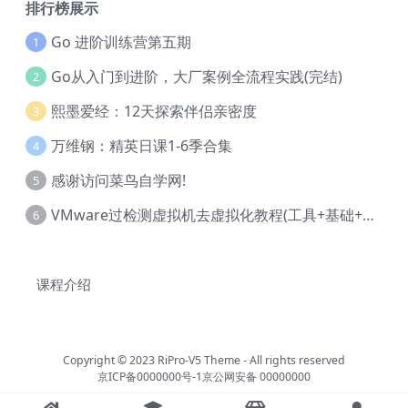
排行榜展示
Go 进阶训练营第五期
1
Go从入门到进阶，大厂案例全流程实践(完结)
2
熙墨爱经：12天探索伴侣亲密度
3
万维钢：精英日课1-6季合集
4
感谢访问菜鸟自学网!
5
VMware过检测虚拟机去虚拟化教程(工具+基础+进阶)
6
课程介绍
Copyright © 2023
RiPro-V5 Theme
- All rights reserved
京ICP备0000000号-1
京公网安备 00000000