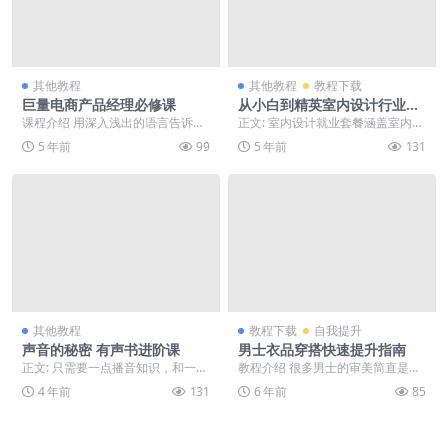
其他教程
其他教程
教程下载
巨量电商产品经理必修课
从小白到精英室内设计行业实
战课
课程介绍 用深入浅出的语言告诉你
正文: 室内设计就业套餐涵盖室内设
【产品经理】究竟是一个什么样的
计行业实战课的课程实训以及其他
5 年前
99
5 年前
131
岗位，让你对产品经...
相关课程，让你从...
其他教程
教程下载
自我提升
声音的秘密 有声书进阶课
男士衣品穿搭快速提升指南
正文: 只需要一点播音知识，和一个
教程介绍 很多男士的审美简直是个
洞悉行业规则的“百晓生”，那么你的
谜！我们经常会从一个人的穿衣打
4 年前
131
6 年前
85
声音就是你的...
扮上，就能判断这个...