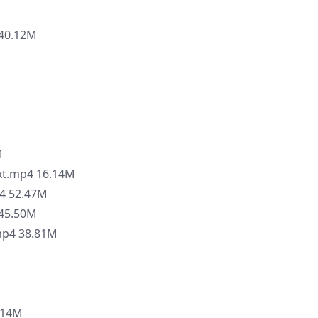
 40.12M
M
xt.mp4 16.14M
p4 52.47M
 45.50M
p4 38.81M
.14M