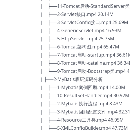
| | ├──11-Tomcat启动-StandardServer类
| | ├──2-Servlet接口.mp4 20.14M
| | ├──3-ServletConfig接口.mp4 25.69M
| | ├──4-GenericServlet.mp4 16.93M
| | ├──5-HttpServlet.mp4 25.75M
| | ├──6-Tomcat架构图.mp4 65.47M
| | ├──7-Tomcat启动-startup.mp4 36.61
| | ├──8-Tomcat启动-catalina.mp4 36.3
| | └──9-Tomcat启动-Bootstrap类.mp4 4
| ├──2-MyBatis底层源码分析
| | ├──1-Mybatis案例回顾.mp4 14.00M
| | ├──10-ResultSetHandler.mp4 30.92M
| | ├──2-Mybatis执行流程.mp4 8.43M
| | ├──3-Mybatis回顾配置文件.mp4 32.3
| | ├──4-Resource工具类.mp4 46.95M
| | ├──5-XMLConfigBuilder.mp4 47.73M