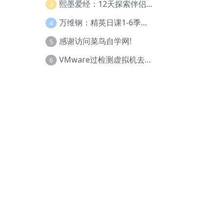
熙墨爱经：12天探索伴侣亲密度
3
万维钢：精英日课1-6季合集
4
感谢访问菜鸟自学网!
5
VMware过检测虚拟机去虚拟化教程(工具+基础+进阶)
6