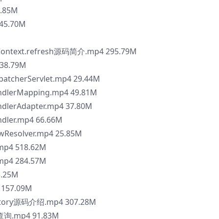
.85M
45.70M
ionContext.refresh源码简介.mp4 295.79M
38.79M
tcherServlet.mp4 29.44M
dlerMapping.mp4 49.81M
lerAdapter.mp4 37.80M
ler.mp4 66.66M
Resolver.mp4 25.85M
p4 518.62M
mp4 284.57M
5.25M
157.09M
Factory源码介绍.mp4 307.28M
询.mp4 91.83M