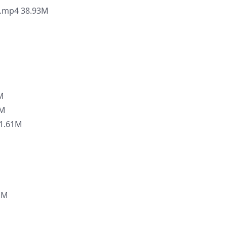
.mp4 38.93M
M
4M
1.61M
1M