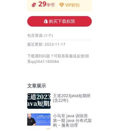
29
学币
VIP折扣
购买下载权限
包含资源:
(1个)
最近更新:
2023-11-17
下载遇到问题？可联系客服或反馈!联
系qq3641180084
文章展示
王道2023java短期班
(含22年)
小马哥 Java 训练营
第一期 Java 分布式架
构 – 服务治理