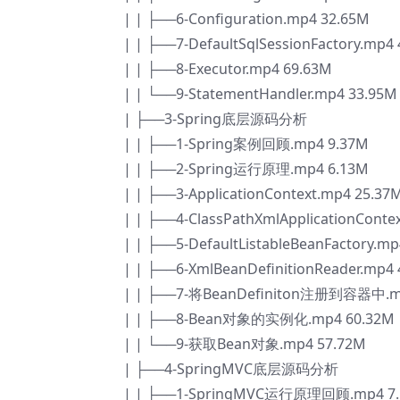
| | ├──6-Configuration.mp4 32.65M
| | ├──7-DefaultSqlSessionFactory.mp4
| | ├──8-Executor.mp4 69.63M
| | └──9-StatementHandler.mp4 33.95M
| ├──3-Spring底层源码分析
| | ├──1-Spring案例回顾.mp4 9.37M
| | ├──2-Spring运行原理.mp4 6.13M
| | ├──3-ApplicationContext.mp4 25.37
| | ├──4-ClassPathXmlApplicationConte
| | ├──5-DefaultListableBeanFactory.m
| | ├──6-XmlBeanDefinitionReader.mp4
| | ├──7-将BeanDefiniton注册到容器中.m
| | ├──8-Bean对象的实例化.mp4 60.32M
| | └──9-获取Bean对象.mp4 57.72M
| ├──4-SpringMVC底层源码分析
| | ├──1-SpringMVC运行原理回顾.mp4 7