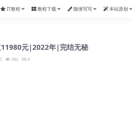
IT教程
教程下载
随便写写
本站原创
11980元|2022年|完结无秘
0
282
0