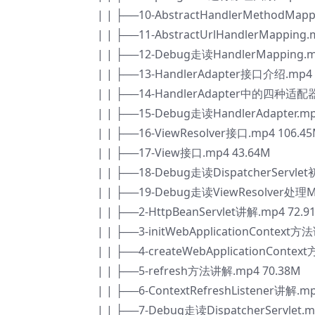
| | ├──10-AbstractHandlerMethodMapp
| | ├──11-AbstractUrlHandlerMapping.
| | ├──12-Debug走读HandlerMapping.m
| | ├──13-HandlerAdapter接口介绍.mp4 
| | ├──14-HandlerAdapter中的四种适配
| | ├──15-Debug走读HandlerAdapter.mp
| | ├──16-ViewResolver接口.mp4 106.4
| | ├──17-View接口.mp4 43.64M
| | ├──18-Debug走读DispatcherServ
| | ├──19-Debug走读ViewResolver处理M
| | ├──2-HttpBeanServlet讲解.mp4 72.9
| | ├──3-initWebApplicationContext
| | ├──4-createWebApplicationConte
| | ├──5-refresh方法讲解.mp4 70.38M
| | ├──6-ContextRefreshListener讲解.m
| | ├──7-Debug走读DispatcherServlet.m