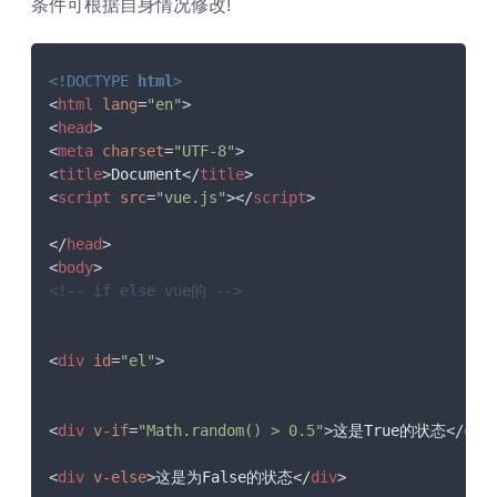
条件可根据自身情况修改!
<!DOCTYPE 
html
>
<
html
lang
=
"en"
>
<
head
>
<
meta
charset
=
"UTF-8"
>
<
title
>
Document
</
title
>
<
script
src
=
"vue.js"
>
</
script
>
</
head
>
<
body
>
<!-- if else vue的 -->
<
div
id
=
"el"
>
<
div
v-if
=
"Math.random() > 0.5"
>
这是True的状态
</
div
<
div
v-else
>
这是为False的状态
</
div
>