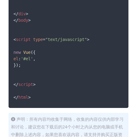
</
div
>
</
body
>
<
script
type
=
"text/javascript"
>
new
Vue
el
:
'#el'
,

});

</
script
>
</
html
>
声明：所有内容均收集于网络，收集的内容仅供内部学习
和讨论，建议您在下载后的24个小时之内从您的电脑或手机
中删除上述内容，如果您喜欢该内容，请支持并购买正版资