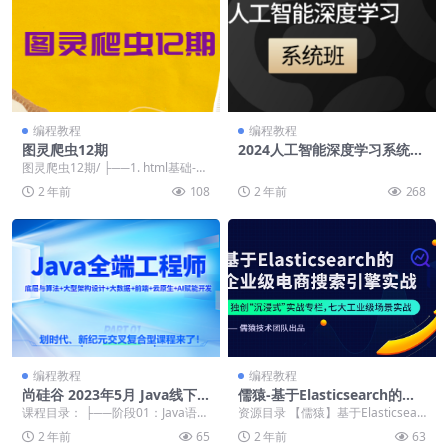
编程教程
编程教程
图灵爬虫12期
2024人工智能深度学习系统班
第九期|价值16800
图灵爬虫12期/ ├──1. html基础-20
23-8-1-顾安 .mp4 9...
2 年前
108
2 年前
268
编程教程
编程教程
尚硅谷 2023年5月 Java线下
儒猿-基于Elasticsearch的企
班实体版
业级电商搜索引擎实战
课程目录： ├──阶段01：Java语言
资源目录 【儒猿】基于Elasticsear
基础（JDK17） | ├──01 Ja...
ch的企业级电商搜索引擎实战/ ├
2 年前
65
2 年前
63
─...