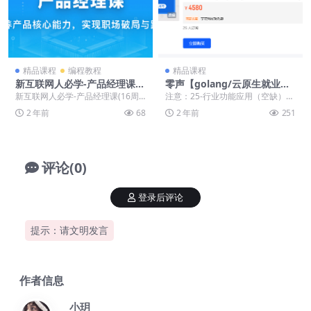
精品课程
编程教程
精品课程
新互联网人必学-产品经理课(1
零声【golang/云原生就业课
6周完结)
二期】（Go语言/分布式/微服
新互联网人必学-产品经理课(16周
注意：25-行业功能应用（空缺）介
务/DevOps/k8s二开）
完结) ├──01.阶段一：心理建设，
意勿下 零声-Golang De...
2 年前
68
2 年前
251
走进产品...
评论(0)
登录后评论
提示：请文明发言
作者信息
小玥