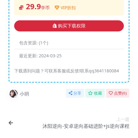
29.9
学币
VIP折扣
购买下载权限
包含资源:
(1个)
最近更新:
2024-03-25
下载遇到问题？可联系客服或反馈!联系qq3641180084
小玥
分享
收藏
点赞(
0
)
上一篇
沐阳逆向-安卓逆向基础进阶+js逆向课程