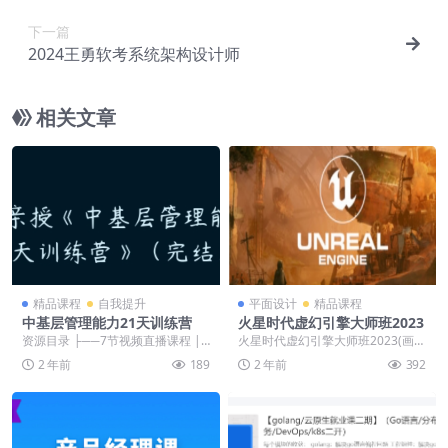
下一篇
2024王勇软考系统架构设计师
相关文章
精品课程
自我提升
平面设计
精品课程
中基层管理能力21天训练营
火星时代虚幻引擎大师班2023
资源目录 ├──7节视频直播课程 |
火星时代虚幻引擎大师班2023(画质
├──01刚做管理者要训练哪些能
不错只有视频） 网盘截图 &n...
2 年前
189
2 年前
392
力？....