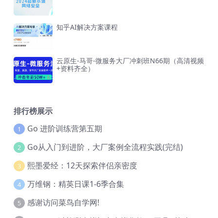
知乎AI解决方案课程
云原生-马哥-微服务大厂冲刺班N66期（高清视频
+资料齐全）
排行榜展示
Go 进阶训练营第五期
1
Go从入门到进阶，大厂案例全流程实践(完结)
2
熙墨爱经：12天探索伴侣亲密度
3
万维钢：精英日课1-6季合集
4
感谢访问菜鸟自学网!
5