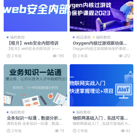
编程教程
精品课程
编程教程
【暗月】web安全内部培训
Oxygen内核过游戏驱动保护
课程2023
【暗月】web安全内部培训 ├──渗
Oxygen内核过游戏驱动保护课程20
透测试01HTML基础学习5课 | ├─
23 ├──第0章 | ├──0-1 VK...
2 年前
195
2 年前
272
─1...
编程教程
编程教程
业务知识一站通，数据分析师
物联网基础入门，实战可落地
的第一堂企业实战课
的 AIoT 项目（完结）
课程名称 业务知识一站通，数据分
物联网基础入门，实战可落地的 AI
析师的第一堂企业实战课 课程介绍
oT 项目（完结） ├──第1章 课程
2 年前
73
2 年前
62
这门课程适合：...
介绍 |...