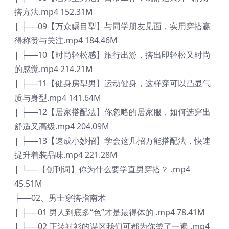
搭方法.mp4 152.31M
| ├──09【万众瞩目型】与同学朋友见面，实用穿搭赢
得称赞与关注.mp4 184.46M
| ├──10【时尚轻松感】旅行出游，搭出即轻松又时尚
的感觉.mp4 214.21M
| ├──11【健身房型男】运动健身，这样穿可以凸显气
质与身型.mp4 141.64M
| ├──12【居家搭配法】你忽略的居家服，如何选穿出
舒适又高级.mp4 204.09M
| ├──13【速成小妙招】学会这几招万能搭配法，快速
提升着装品味.mp4 221.28M
| └──【创刊词】你为什么要学直男穿搭？ .mp4
45.51M
├──02、男士穿搭指南术
| ├──01 男人到底多“色”才是最得体的 .mp4 78.41M
| ├──02 正装衬衫的误区我们可都为你烫了一遍 .mp4