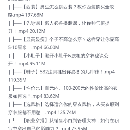
| ├──【西装】男生怎么挑西装？教你西装购买全攻
略.mp4 197.68M
| ├──【先导课】懒人必备换装课，让你帅气值提
升！.mp4 20.12M
| ├──【显高显瘦】个子不高怎么穿？这样穿让你显高
5-10厘米！.mp4 66.00M
| ├──【小肚子】避开小肚子&腰粗的穿衣秘诀公
开！.mp4 95.11M
| ├──【鞋子】532法则挑出你必备的几种鞋！.mp4
110.35M
| ├──【性价比】百元内、100-200元的性价比高的衣
服如何选？.mp4 83.62M
| ├──【选风格】选择适合你的穿衣风格，从买衣服到
穿衣服都不用愁！.mp4 125.74M
| └──【职业穿搭】从销售小白到管理大神，如何在职
业中穿出自己的影响力？.mp4 73.95M