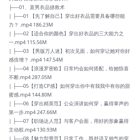
├──01、直男衣品拯救术
| ├──01 【先了解自己】穿出好衣品需要具备哪些能
力？ .mp4 186.23M
| ├──02【适合你的颜色】穿出好衣品的三大能力之
一.mp4 115.56M
| ├──03 【男版万人迷】初次见面，如何穿让她对你好
感倍增？ .mp4 147.54M
| ├──04【浪漫罗密欧】日常约会如何搭配，给她惊喜
不断.mp4 287.05M
| ├──05【打造CP感】如何穿出你中有我我中有你的甜
蜜感.mp4 144.80M
| ├──06【穿出精英范】公众演讲如何穿，赢得掌声的
第一步.mp4 247.66M
| ├──07【职场达人范】与客户会面，用好的形象赢得
主动权.mp4 130.93M
| ├──08【魅力型男范】日常工作，既舒适又帅气的穿