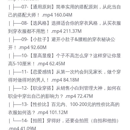
| ├──07-【通用原则】简单实用的搭配原则，从此当自
己的搭配大师！ .mp4 160.04M
| ├──08-【选风格】选择适合你的穿衣风格，从买衣服
到穿衣服都不用愁！ .mp4 211.37M
| ├──09-【小肚子】避开小肚子&腰粗的穿衣秘诀公
开！ .mp4 92.60M
| ├──10-【显高显瘦】个子不高怎么穿？这样穿让你显
高5-10厘米！ .mp4 62.45M
| ├──11-【恋爱感情】从第一次约会到见家长，做个穿
得对做得对的男人！ .mp4 84.18M
| ├──12-【职业穿搭】从销售小白到管理大神，如何在
职业中穿出自己的影响力？ .mp4 72.47M
| ├──13-【性价比】百元内、100-200元的性价比高的
衣服如何选？ .mp4 101.12M
| └──14-【拍照】穿得好，还要会拍照（自拍和他拍）
.mp4 41.09M