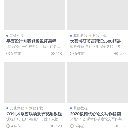
装修相关
其他教程
教程下载
平面设计方案解析视频课程
大强考研英语词汇5500精讲
课程介绍 一个户型到手后，你是按
教程介绍 考纲词汇完全紧扣，考研
什么流程进行设计，深化，落地
大纲5498词，每周每词均有详尽编
5 年前
113
6 年前
200
的？“壹品曹”是设计...
号，确保你背得...
其他教程
教程下载
其他教程
CG钟风华游戏场景班视频教程
2020极简核心论文写作指南
课程介绍 在CG绘画中，除了人物的
介绍: 21次课帮你搞定论文写作与发
形象以外，场景刻画也十分重要，
表！
4 年前
120
5 年前
136
人物画的好，但场...