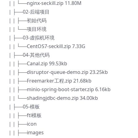
| | └──nginx-seckill.zip 11.80M
| ├──02-后端项目
| | ├──初始代码
| | └──项目环境
| ├──03-虚拟机环境
| | └──CentOS7-seckill.zip 7.33G
| ├──04-其他代码
| | ├──Canal.zip 99.53kb
| | ├──disruptor-queue-demo.zip 23.25kb
| | ├──Freemarker工程.zip 21.68kb
| | ├──minio-spring-boot-starter.zip 6.16kb
| | └──shadingjdbc-demo.zip 34.00kb
| ├──05-模板
| | ├──ftl模板
| | ├──icon
| | ├──images