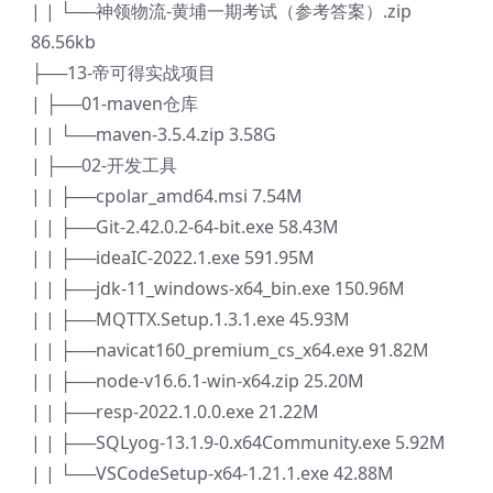
| | └──神领物流-黄埔一期考试（参考答案）.zip
86.56kb
├──13-帝可得实战项目
| ├──01-maven仓库
| | └──maven-3.5.4.zip 3.58G
| ├──02-开发工具
| | ├──cpolar_amd64.msi 7.54M
| | ├──Git-2.42.0.2-64-bit.exe 58.43M
| | ├──ideaIC-2022.1.exe 591.95M
| | ├──jdk-11_windows-x64_bin.exe 150.96M
| | ├──MQTTX.Setup.1.3.1.exe 45.93M
| | ├──navicat160_premium_cs_x64.exe 91.82M
| | ├──node-v16.6.1-win-x64.zip 25.20M
| | ├──resp-2022.1.0.0.exe 21.22M
| | ├──SQLyog-13.1.9-0.x64Community.exe 5.92M
| | └──VSCodeSetup-x64-1.21.1.exe 42.88M