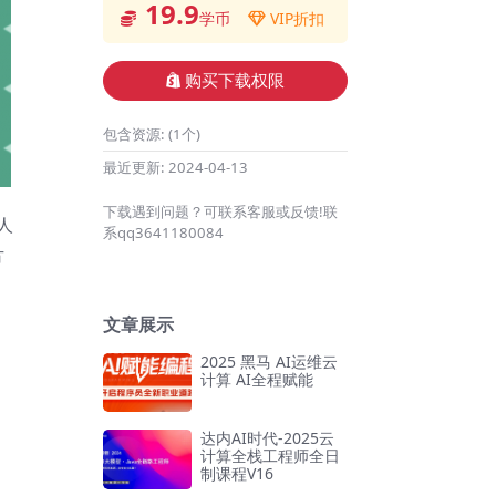
19.9
学币
VIP折扣
购买下载权限
包含资源:
(1个)
最近更新:
2024-04-13
下载遇到问题？可联系客服或反馈!联
人
系qq3641180084
方
文章展示
2025 黑马 AI运维云
计算 AI全程赋能
达内AI时代-2025云
计算全栈工程师全日
制课程V16