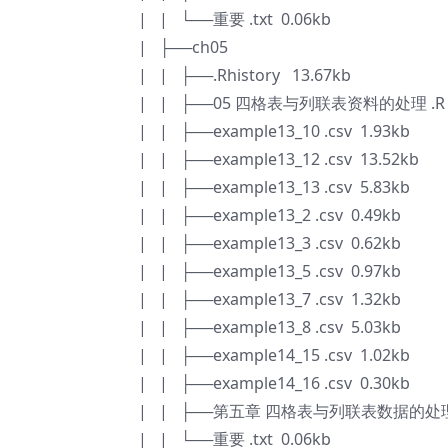
| | └──重要 .txt 0.06kb
| ├──ch05
| | ├──.Rhistory 13.67kb
| | ├──05 四格表与列联表资料的处理 .R 4
| | ├──example13_10 .csv 1.93kb
| | ├──example13_12 .csv 13.52kb
| | ├──example13_13 .csv 5.83kb
| | ├──example13_2 .csv 0.49kb
| | ├──example13_3 .csv 0.62kb
| | ├──example13_5 .csv 0.97kb
| | ├──example13_7 .csv 1.32kb
| | ├──example13_8 .csv 5.03kb
| | ├──example14_15 .csv 1.02kb
| | ├──example14_16 .csv 0.30kb
| | ├──第五章 四格表与列联表数据的处理 .
| | └──重要 .txt 0.06kb