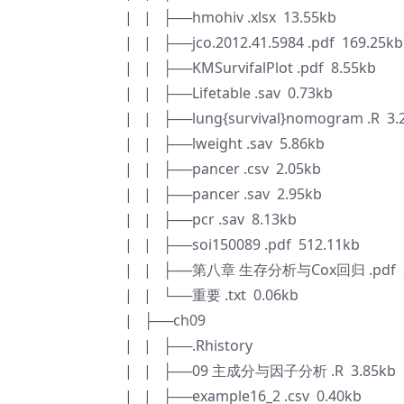
| | ├──hmohiv .xlsx 13.55kb
| | ├──jco.2012.41.5984 .pdf 169.25kb
| | ├──KMSurvifalPlot .pdf 8.55kb
| | ├──Lifetable .sav 0.73kb
| | ├──lung{survival}nomogram .R 3.
| | ├──lweight .sav 5.86kb
| | ├──pancer .csv 2.05kb
| | ├──pancer .sav 2.95kb
| | ├──pcr .sav 8.13kb
| | ├──soi150089 .pdf 512.11kb
| | ├──第八章 生存分析与Cox回归 .pdf 
| | └──重要 .txt 0.06kb
| ├──ch09
| | ├──.Rhistory
| | ├──09 主成分与因子分析 .R 3.85kb
| | ├──example16_2 .csv 0.40kb