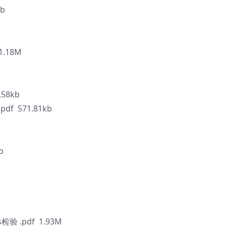
b
.18M
58kb
 571.81kb
b
检验 .pdf 1.93M