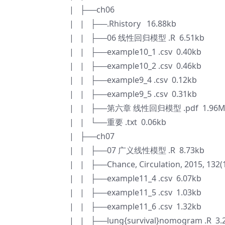
| ├──ch06
| | ├──.Rhistory 16.88kb
| | ├──06 线性回归模型 .R 6.51kb
| | ├──example10_1 .csv 0.40kb
| | ├──example10_2 .csv 0.46kb
| | ├──example9_4 .csv 0.12kb
| | ├──example9_5 .csv 0.31kb
| | ├──第六章 线性回归模型 .pdf 1.96
| | └──重要 .txt 0.06kb
| ├──ch07
| | ├──07 广义线性模型 .R 8.73kb
| | ├──Chance, Circulation, 2015, 132(1
| | ├──example11_4 .csv 6.07kb
| | ├──example11_5 .csv 1.03kb
| | ├──example11_6 .csv 1.32kb
| | ├──lung{survival}nomogram .R 3.