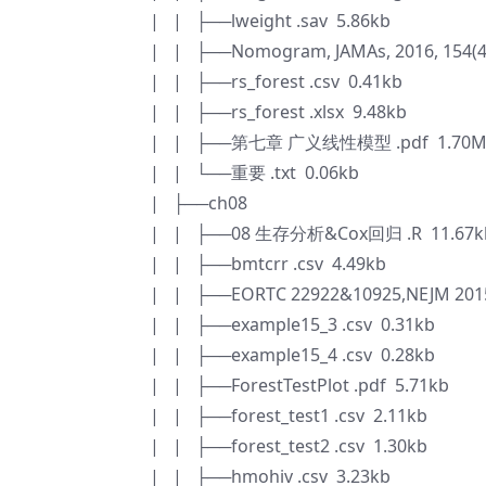
| | ├──lweight .sav 5.86kb
| | ├──Nomogram, JAMAs, 2016, 154(4)
| | ├──rs_forest .csv 0.41kb
| | ├──rs_forest .xlsx 9.48kb
| | ├──第七章 广义线性模型 .pdf 1.70
| | └──重要 .txt 0.06kb
| ├──ch08
| | ├──08 生存分析&Cox回归 .R 11.67k
| | ├──bmtcrr .csv 4.49kb
| | ├──EORTC 22922&10925,NEJM 2015
| | ├──example15_3 .csv 0.31kb
| | ├──example15_4 .csv 0.28kb
| | ├──ForestTestPlot .pdf 5.71kb
| | ├──forest_test1 .csv 2.11kb
| | ├──forest_test2 .csv 1.30kb
| | ├──hmohiv .csv 3.23kb