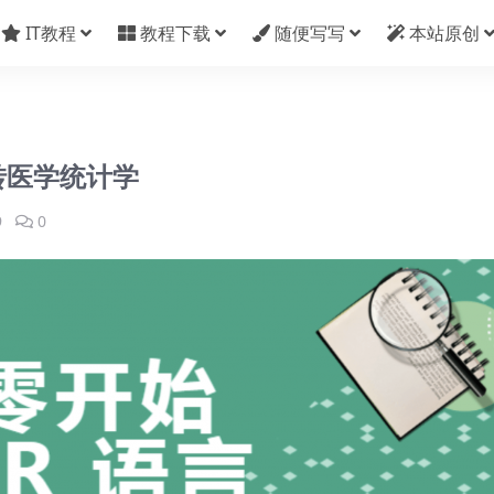
IT教程
教程下载
随便写写
本站原创
转医学统计学
9
0