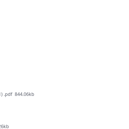
M
) .pdf 844.06kb
26kb