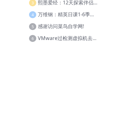
熙墨爱经：12天探索伴侣亲密度
3
万维钢：精英日课1-6季合集
4
感谢访问菜鸟自学网!
5
VMware过检测虚拟机去虚拟化教程(工具+基础+进阶)
6