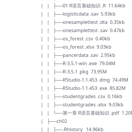
| | ├──01 R语言基础知识 .R 11.64kb
| | ├──logisticdata .sav 5.93kb
| | ├──onesamplettest .dta 0.35kb
| | ├──onesamplettest .sav 0.47kb
| | ├──os_forest .csv 0.40kb
| | ├──os_forest .xlsx 9.03kb
| | ├──pancerdata .sav 2.95kb
| | ├──R-3.5.1-win .exe 79.04M
| | ├──R-3.5.1 .pkg 73.95M
| | ├──RStudio-1.1.453 .dmg 74.49M
| | ├──RStudio-1.1.453 .exe 85.82M
| | ├──studentgrades .csv 0.16kb
| | ├──studentgrades .xlsx 9.03kb
| | └──第一章 R语言基础知识 .pdf 1.20
| ├──ch02
| | ├──.Rhistory 14.96kb