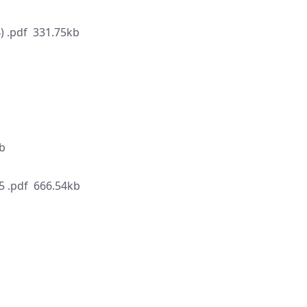
 .pdf 331.75kb
M
b
 .pdf 666.54kb