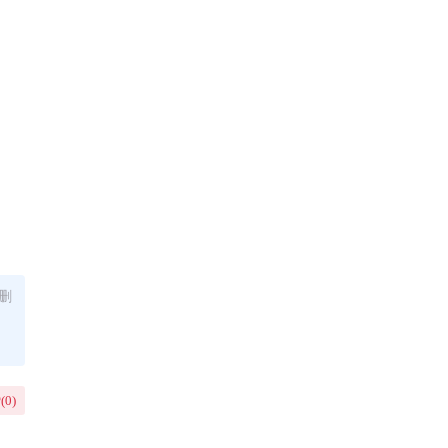
删
(
0
)