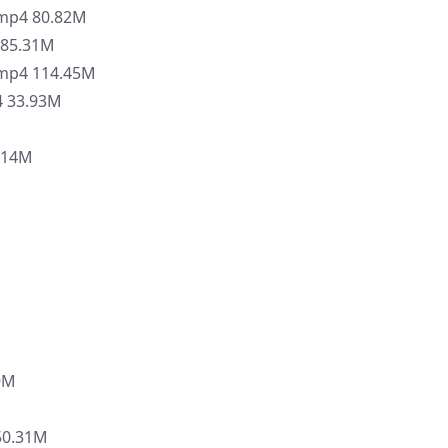
4 80.82M
5.31M
4 114.45M
33.93M
.14M
9M
0.31M