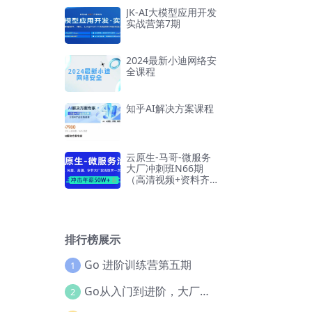
JK-AI大模型应用开发
实战营第7期
2024最新小迪网络安
全课程
知乎AI解决方案课程
云原生-马哥-微服务
大厂冲刺班N66期
（高清视频+资料齐
全）
排行榜展示
Go 进阶训练营第五期
1
Go从入门到进阶，大厂案例全流程实践(完结)
2