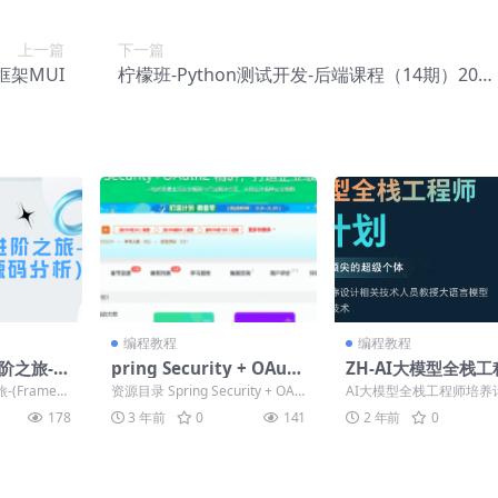
上一篇
下一篇
架MUI
柠檬班-Python测试开发-后端课程（14期）2023
0313结课
编程教程
编程教程
阶之旅-(F
pring Security + OAuth
ZH-AI大模型全栈
分析)
2 打造企业级认证与授权
培养计划（第六期+
-(Framew
资源目录 Spring Security + OAu
AI大模型全栈工程师培养
期）
试看 ...
th2 精讲多场景打造企业级...
（第六期） 课程内容： 1
178
3 年前
0
141
2 年前
0
礼.mp4 2.大...