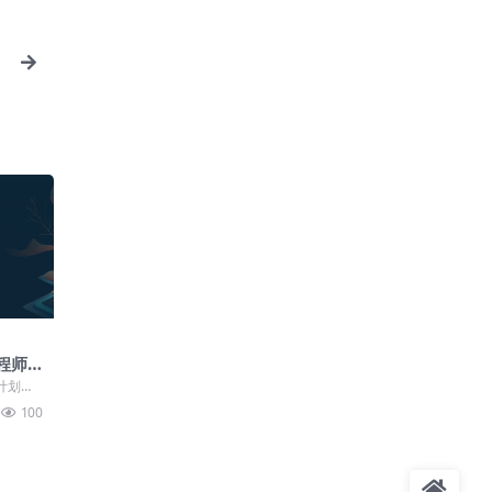
工程师
第七
计划
.开班典
100