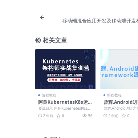
移动端混合应用开发及移动端开发框
相关文章
编程教程
编程教程
阿良KubernetesK8s运
曾辉.Android进
维架构师实战集训营【中
ramework源码
资源目录 阿良KubernetesK8s运
曾辉.Android进阶之旅
高级】第5期
维架构师实战集训营【中高级】
ork源码分析) ├──00.
2 年前
0
56
2 年前
0
第5期 ├...