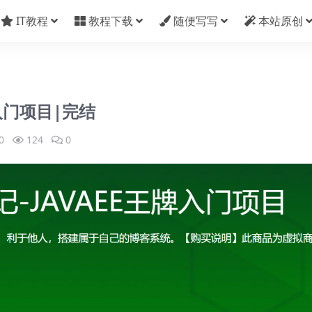
IT教程
教程下载
随便写写
本站原创
牌入门项目|完结
0
124
0