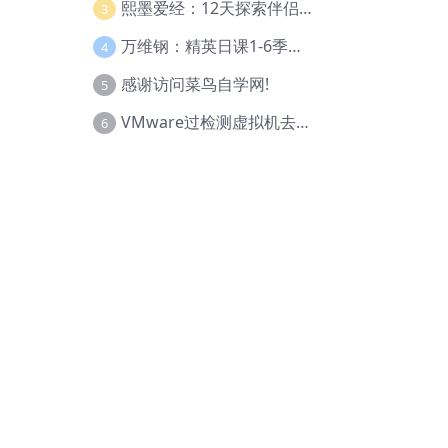
熙墨爱经：12天探索伴侣亲密度
3
万维钢：精英日课1-6季合集
4
感谢访问菜鸟自学网!
5
VMware过检测虚拟机去虚拟化教程(工具+基础+进阶)
6