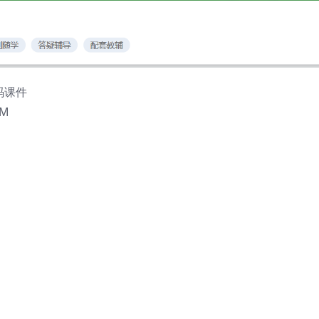
源码课件
4M