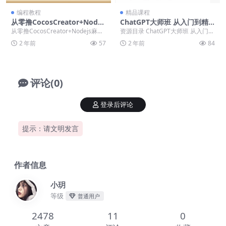
编程教程
精品课程
从零撸CocosCreator+Nodej
ChatGPT大师班 从入门到精
s麻将
通
从零撸CocosCreator+Nodejs麻将
资源目录 ChatGPT大师班 从入门到
├──1.1 系统基础框架以及...
精通 ├──01.先导课：工具篇-
2 年前
57
2 年前
84
——-...
评论(0)
登录后评论
提示：请文明发言
作者信息
小玥
等级
普通用户
2478
11
0