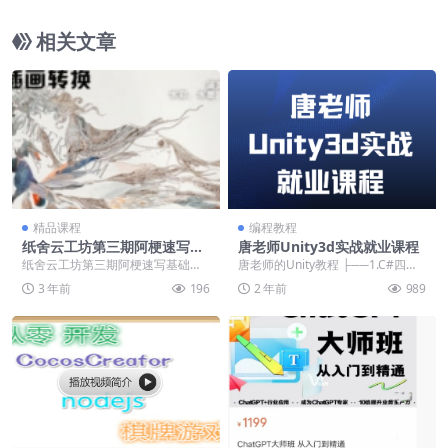
相关文章
精品课程
编程教程
纸舍云工坊第三期阿梗速写基
唐老师Unity3d实战就业课程
础与插画转换2021
纸舍云工坊第三期阿梗速写基础与
唐老师的Unity教程 ├──1.C#四部
插画转换2021（只有视频） 纸舍云
曲 | ├──1.［唐老狮]【C#四部...
3 年前
196
2 年前
989
工坊第三期阿梗...