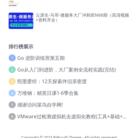
云原生-马哥-微服务大厂冲刺班N66期（高清视频
+资料齐全）
排行榜展示
Go 进阶训练营第五期
1
Go从入门到进阶，大厂案例全流程实践(完结)
2
熙墨爱经：12天探索伴侣亲密度
3
万维钢：精英日课1-6季合集
4
感谢访问菜鸟自学网!
5
VMware过检测虚拟机去虚拟化教程(工具+基础+进阶)
6
Copyright © 2023
RiPro-V5 Theme
- All rights reserved