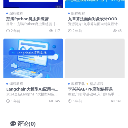
编程教程
编程教程
彭涛Python爬虫训练营
九章算法面向对象设计OOD|2
021【完结】
目录： 彭涛Python爬虫训练营 ├─
资源简介: 九章算法面向对象设计O
─001.「直播」 加餐37-无头浏览
OD课程分享，课程为应届生及亚马
2 年前
117
2 年前
48
器...
逊面试必考内容...
编程教程
教程下载
精品课程
Langchain大模型AI应用与多
李兴兴AE+PR高能秘籍课
智能体实战开发2024
2024全新Langchain大模型AI应用
教程介绍 零基础AE入门到高手，中
与多智能体实战开发/ ├──Lang...
文版软件讲解，全实战案例教学，
1 年前
245
5 年前
141
精挑细选的趣味案...
评论(0)