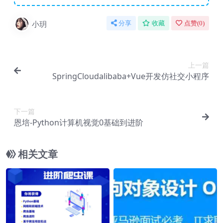
小玥
分享
收藏
点赞(
0
)
上一篇
SpringCloudalibaba+Vue开发仿社交小程序
下一篇
恩培-Python计算机视觉0基础到进阶
相关文章