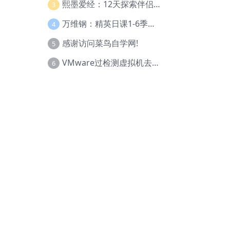
熙墨爱经：12天探索伴侣亲密度
3
万维钢：精英日课1-6季合集
4
感谢访问菜鸟自学网!
5
VMware过检测虚拟机去虚拟化教程(工具+基础+进阶)
6