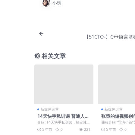
小玥
【51CTO-】C++语言
相关文章
新媒体运营
新媒体运营
14天快手私训课 普通人也
张策的短视频创作
能涨粉
期全集
介绍: 14天快手私训营，搞定涨
课程介绍 “导演小策
粉和变现！
演出网络爆红IP《朱
5 年前
0
221
5 年前
0
生活》在这个系列当..