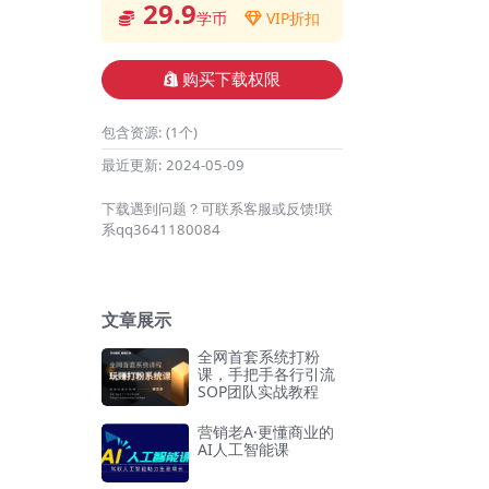
29.9
学币
VIP折扣
购买下载权限
包含资源:
(1个)
最近更新:
2024-05-09
下载遇到问题？可联系客服或反馈!联
系qq3641180084
文章展示
全网首套系统打粉
课，手把手各行引流
SOP团队实战教程
营销老A·更懂商业的
AI人工智能课