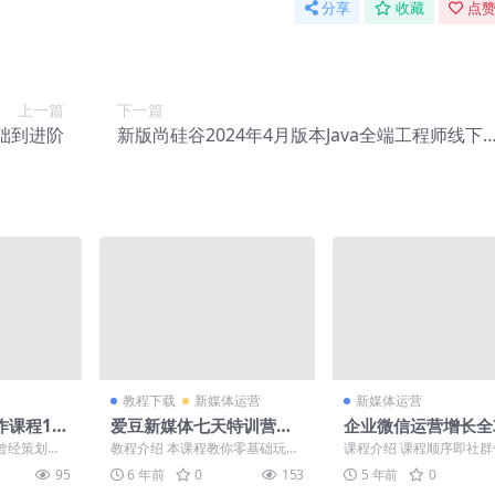
分享
收藏
点赞
上一篇
下一篇
基础到进阶
新版尚硅谷2024年4月版本Java全端工程师线下
就业班
教程下载
新媒体运营
新媒体运营
课程16
爱豆新媒体七天特训营实
企业微信运营增长全
战
教程
”曾经策划导
教程介绍 本课程教你零基础玩转
课程介绍 课程顺序即社
一旦的枯燥
自媒体，让你搞清自媒体行业的
所经阶段，引导树立私域
95
6 年前
0
153
5 年前
0
.
走向，从主流平台实操剖...
环新思维，帮助全方位拉..