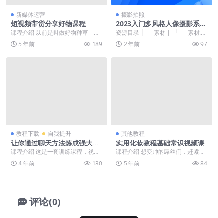
新媒体运营
摄影拍照
短视频带货分享好物课程
2023入门多风格人像摄影系统
课
课程介绍 以前是叫做好物种草，现
资源目录 ├──素材 | └──素材.zi
在我们把它叫做好物推荐，好物带
p 2.13G ├──1 一组人...
5 年前
189
2 年前
97
货，好物分享！前期...
教程下载
自我提升
其他教程
让你通过聊天方法炼成强大心
实用化妆教程基础常识视频课
态
课程介绍 这是一套训练课程，视频
课程介绍 想变帅的屌丝们，赶紧学
讲解+案例分析+专业训练方法让你
吧，学会后你可能会拥有许多女朋
4 年前
130
5 年前
84
洞悉自己、找到原...
友哦！本套教程不是...
评论(0)