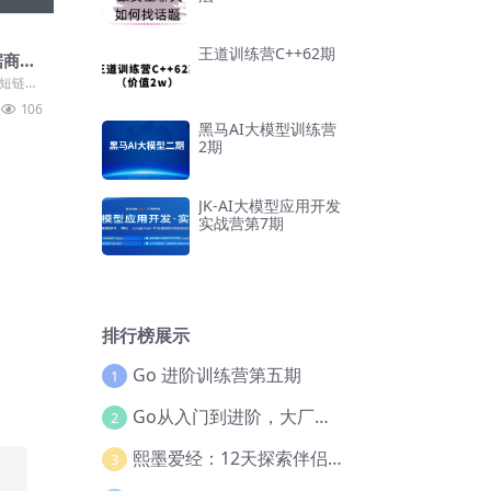
王道训练营C++62期
据商用
用短链平
)，官方
106
黑马AI大模型训练营
2期
JK-AI大模型应用开发
实战营第7期
排行榜展示
Go 进阶训练营第五期
1
Go从入门到进阶，大厂案例全流程实践(完结)
2
熙墨爱经：12天探索伴侣亲密度
3