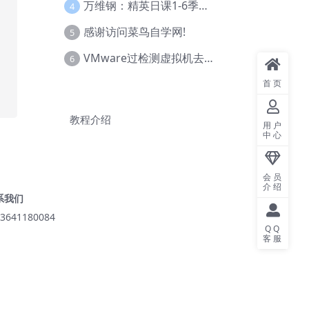
万维钢：精英日课1-6季合集
4
感谢访问菜鸟自学网!
5
VMware过检测虚拟机去虚拟化教程(工具+基础+进阶)
6
首页
教程介绍
用户
中心
会员
介绍
系我们
3641180084
QQ
客服