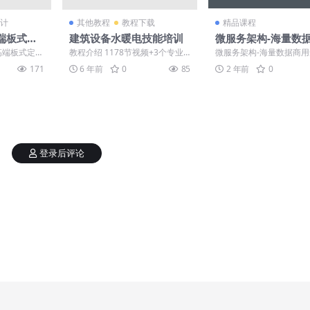
计
其他教程
教程下载
精品课程
端板式定
建筑设备水暖电技能培训
微服务架构-海量数
短链平台项目大课
套高端板式定制
教程介绍 1178节视频+3个专业
微服务架构-海量数据商
吧。 正文:
全面学习，讲解电气设计、电气
台项目大课，(视频+资料
171
6 年前
0
85
2 年前
0
施工、规范解读、采...
价值4699 课程...
登录后评论