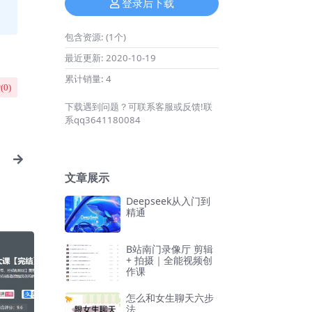
登录后下载
包含资源:
(1个)
最近更新:
2020-10-19
累计销量:
4
(
0
)
下载遇到问题？可联系客服或反馈!联
系qq3641180084
文章展示
Deepseek从入门到
精通
B站南门录像厅 剪辑
+ 拍摄｜全能视频创
作课
怎么和女生聊天六步
法