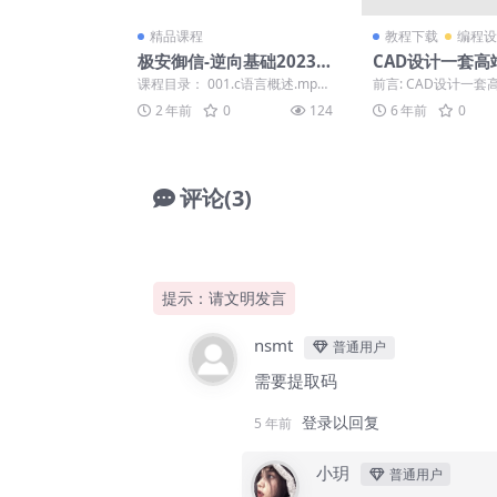
精品课程
教程下载
编程设
极安御信-逆向基础2023
CAD设计一套高
全部163节教程视频+课件
制家具教程
课程目录： 001.c语言概述.mp4
前言: CAD设计一
002.数据与c.mp4 003.字符串...
家具教程，喜欢就下载
2 年前
0
124
6 年前
0
本教程系统的...
评论(3)
提示：请文明发言
nsmt
普通用户
需要提取码
登录以回复
5 年前
小玥
普通用户