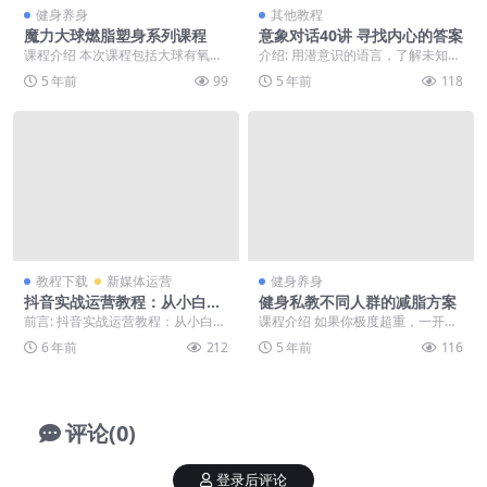
健身养身
其他教程
魔力大球燃脂塑身系列课程
意象对话40讲 寻找内心的答案
课程介绍 本次课程包括大球有氧
介绍: 用潜意识的语言，了解未知的
操、大球舞韵伸展、大球普拉提三
自己！
5 年前
99
5 年前
118
大内容，跟随动感音乐...
教程下载
新媒体运营
健身养身
抖音实战运营教程：从小白到
健身私教不同人群的减脂方案
大神
前言: 抖音实战运营教程：从小白到
课程介绍 如果你极度超重，一开始
大神，喜欢就下载吧。 正文: 斗音
就严苛控制饮食摄入，会导致你身
6 年前
212
5 年前
116
矩阵800W...
体严重缩水，皮肤松...
评论(0)
登录后评论