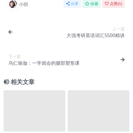
小玥
分享
收藏
点赞(
0
)
上一篇
大强考研英语词汇5500精讲
下一篇
乌仁瑜伽：一学就会的腿部塑形课
相关文章