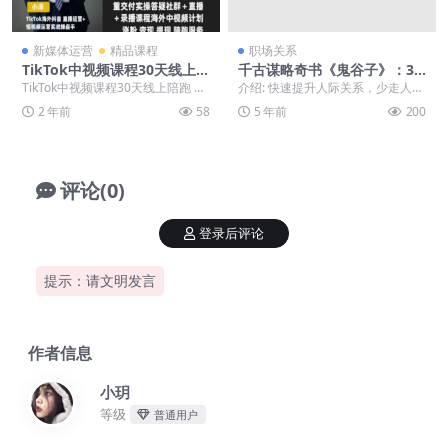
新媒体运营
精品课程
职场关系
TikTok中视频课程30天线上陪
千古谋略奇书《鬼谷子》：30
跑
招处世绝学
TikTok中视频课程30天线上陪跑 ├
介绍: 快速提升人际关系，少走人生
──TikTok爆款案例分析 .mp4 ...
弯路。不管遇到什么问题，迷茫、
2 年前
58
5 年前
200
无助、失控等，都...
评论(0)
登录后评论
提示：请文明发言
作者信息
小玥
等级
普通用户