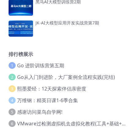
黑马AI大模型训练营2期
JK-AI大模型应用开发实战营第7期
排行榜展示
Go 进阶训练营第五期
1
Go从入门到进阶，大厂案例全流程实践(完结)
2
熙墨爱经：12天探索伴侣亲密度
3
万维钢：精英日课1-6季合集
4
感谢访问菜鸟自学网!
5
VMware过检测虚拟机去虚拟化教程(工具+基础+进阶)
6