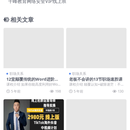
千峰教育网络安全VIP线上班
相关文章
职场关系
职场关系
12堂颠覆传统的Word进阶必
老板不会讲的13节职场速胜课
修课
课程介绍 如果你能高度利用好Wor
课程介绍 颠覆认知+破除迷茫：不
d的各项功能，它能带给你至少3个
灌鸡汤，拒绝假大空，只用真人案
5 年前
198
5 年前
130
方面的好处。学...
例和实战经验，帮助...