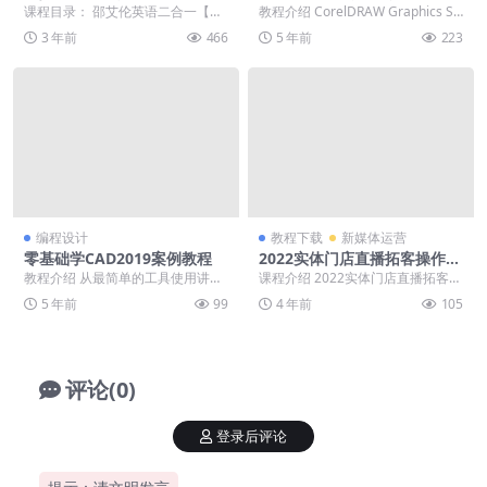
猛进】【美式口音速成】
通
课程目录： 邵艾伦英语二合一【口
教程介绍 CorelDRAW Graphics Su
语突飞猛进】【美式口音速成】 ├
ite是加拿大Corel公司...
3 年前
466
5 年前
223
──2小时美式口...
编程设计
教程下载
新媒体运营
零基础学CAD2019案例教程
2022实体门店直播拓客操作手
册
教程介绍 从最简单的工具使用讲
课程介绍 2022实体门店直播拓客操
起，并对每个知识点进行大量的实
作手册，0基础掌握实体拓客流量密
5 年前
99
4 年前
105
例讲解，以让大家能够...
码，0基础可...
评论(0)
登录后评论