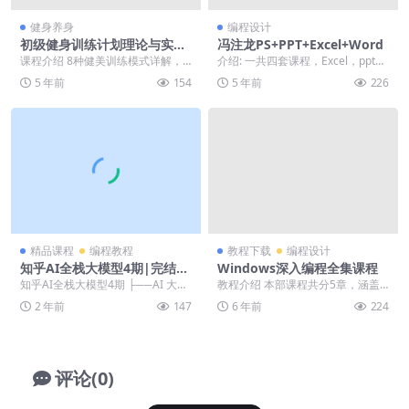
健身养身
编程设计
初级健身训练计划理论与实训
冯注龙PS+PPT+Excel+Word
课
课程介绍 8种健美训练模式详解，
介绍: 一共四套课程，Excel，ppt，
原理，优缺点，计划编排，进阶模
word，ps。个人觉得他讲课，很幽
5 年前
154
5 年前
226
式，GPP-基础素...
默...
精品课程
编程教程
教程下载
编程设计
知乎AI全栈大模型4期|完结|
Windows深入编程全集课程
价值3000
知乎AI全栈大模型4期 ├──AI 大模
教程介绍 本部课程共分5章，涵盖
型全栈工程师大咖分享 | ├──1.
了同步异步IO、线程池、动态链接
2 年前
147
6 年前
224
客...
库、注入DLL、...
评论(0)