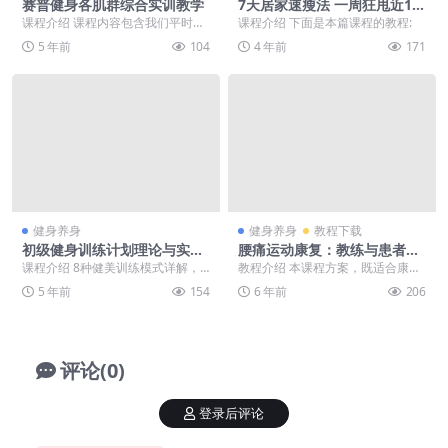
赛普健身各肌群综合实训教学
7天居家速瘦法 一周狂甩近10
斤
课程介绍 课程内容包含我们平时接
课程介绍 下面是本篇课程的教程:
触更多的13大体表肌肉的抗阻力训
5 年前
104
4 年前
171
练动作的要领 、...
健身养身
健身养身
教程下载
初级健身训练计划理论与实训
腰痛运动康复：教练与患者必
课
学
课程介绍 8种健美训练模式详解，
教程介绍 本课程方案，既适合康复
原理，优缺点，计划编排，进阶模
师、健身教练、瑜伽老师、按摩
5 年前
154
6 年前
206
式，GPP-基础素...
师、医生等，让你能够...
评论(0)
登录后评论