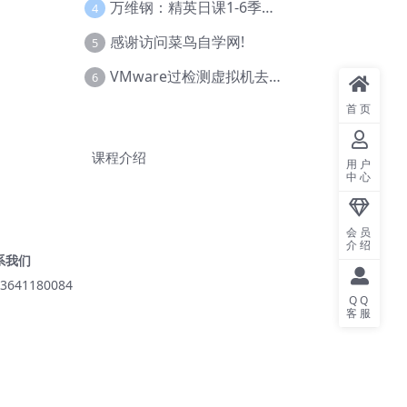
万维钢：精英日课1-6季合集
4
感谢访问菜鸟自学网!
5
VMware过检测虚拟机去虚拟化教程(工具+基础+进阶)
6
首页
课程介绍
用户
中心
会员
介绍
系我们
3641180084
QQ
客服