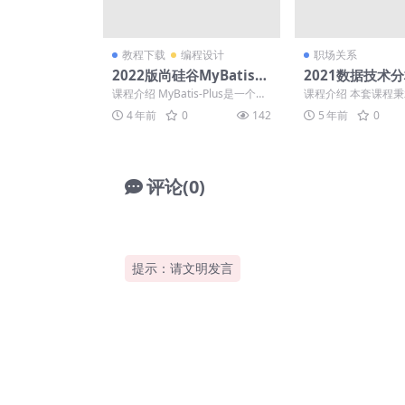
教程下载
编程设计
职场关系
2022版尚硅谷MyBatis-P
2021数据技术
lus教程
程
课程介绍 MyBatis-Plus是一个M
课程介绍 本套课程
yBatis的增强工具，在MyBati...
践结合的原则，内容
4 年前
0
142
5 年前
0
析思维的讲解，Exce..
评论(0)
提示：请文明发言