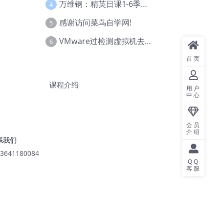
万维钢：精英日课1-6季合集
4
感谢访问菜鸟自学网!
5
VMware过检测虚拟机去虚拟化教程(工具+基础+进阶)
6
首页
课程介绍
用户
中心
会员
介绍
系我们
3641180084
QQ
客服