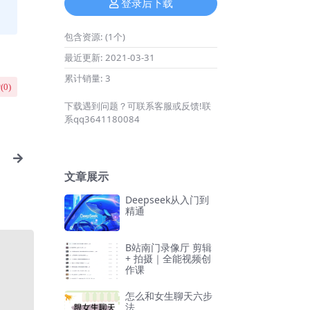
登录后下载
包含资源:
(1个)
最近更新:
2021-03-31
累计销量:
3
(
0
)
下载遇到问题？可联系客服或反馈!联
系qq3641180084
文章展示
Deepseek从入门到
精通
B站南门录像厅 剪辑
+ 拍摄｜全能视频创
作课
怎么和女生聊天六步
法