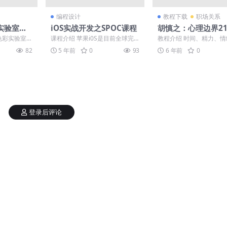
编程设计
教程下载
职场关系
彩实验室训
iOS实战开发之SPOC课程
胡慎之：心理边界2
报色彩实验室
课程介绍 苹果i0S是目前全球完
教程介绍 时间、精力、
明度都是比较
善、生态环境的移动开发平台，
在拉扯，平凡的人总是又
82
5 年前
0
93
6 年前
0
目前，掌握核心i0S...
忙，优秀的人总是精力充沛.
登录后评论