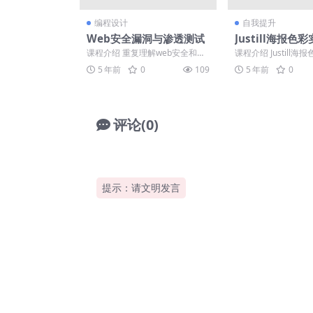
编程设计
自我提升
Web安全漏洞与渗透测试
Justill海报色
练营
课程介绍 重复理解web安全和渗
课程介绍 Justill海
透测试的概念、流程；通过学习
训练营2.0，纯度和
5 年前
0
109
5 年前
0
和训练可以自己进行完...
高的色彩，...
评论(0)
提示：请文明发言