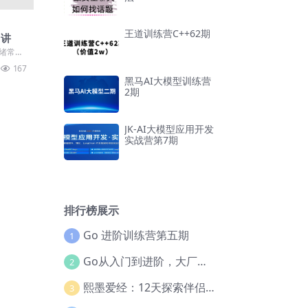
王道训练营C++62期
1讲
情绪常常
累又
167
..
黑马AI大模型训练营
2期
JK-AI大模型应用开发
实战营第7期
排行榜展示
Go 进阶训练营第五期
1
Go从入门到进阶，大厂案例全流程实践(完结)
2
熙墨爱经：12天探索伴侣亲密度
3